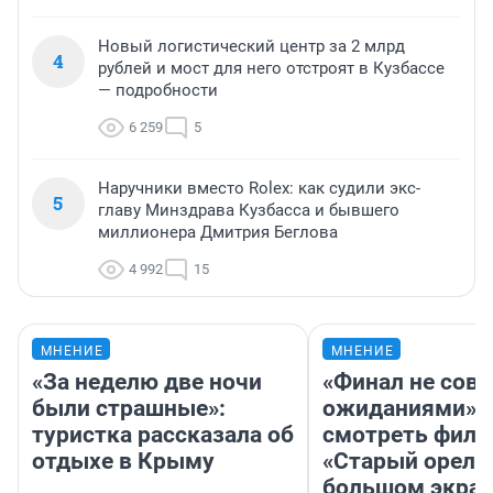
Новый логистический центр за 2 млрд
4
рублей и мост для него отстроят в Кузбассе
— подробности
6 259
5
Наручники вместо Rolex: как судили экс-
5
главу Минздрава Кузбасса и бывшего
миллионера Дмитрия Беглова
4 992
15
МНЕНИЕ
МНЕНИЕ
«За неделю две ночи
«Финал не совп
были страшные»:
ожиданиями»: 
туристка рассказала об
смотреть фил
отдыхе в Крыму
«Старый орел» 
большом экран