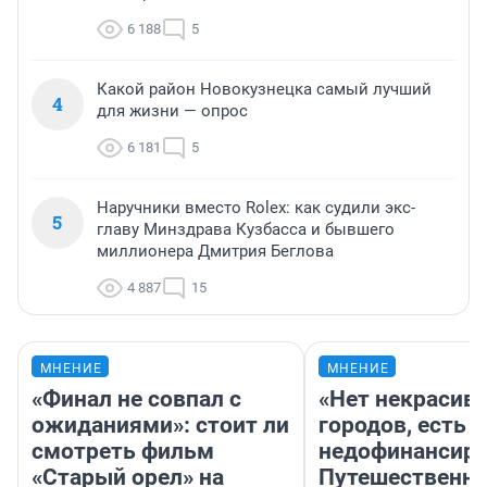
6 188
5
Какой район Новокузнецка самый лучший
4
для жизни — опрос
6 181
5
Наручники вместо Rolex: как судили экс-
5
главу Минздрава Кузбасса и бывшего
миллионера Дмитрия Беглова
4 887
15
МНЕНИЕ
МНЕНИЕ
«Финал не совпал с
«Нет некрасив
ожиданиями»: стоит ли
городов, есть
смотреть фильм
недофинансиро
«Старый орел» на
Путешественн