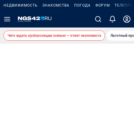
НЕДВИЖИМОСТЬ
ЗНАКОМСТВА
ПОГОДА
ФОРУМ
ТЕЛЕПРО
Чего ждать кузбассовцам осенью — ответ экономиста
Льготный про