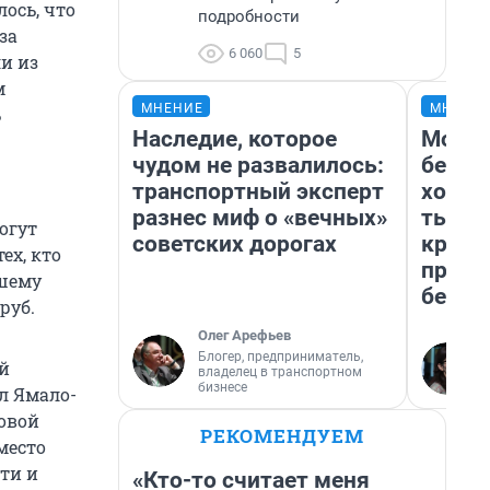
лось, что
подробности
за
6 060
5
и из
м
МНЕНИЕ
МНЕНИ
ь
Наследие, которое
Мой б
чудом не развалилось:
береж
транспортный эксперт
хотел
разнес миф о «вечных»
тысяч
огут
советских дорогах
креди
ех, кто
приех
ьшему
безоп
руб.
Олег Арефьев
Блогер, предприниматель,
й
владелец в транспортном
бизнесе
ал Ямало-
овой
РЕКОМЕНДУЕМ
место
ти и
«Кто-то считает меня