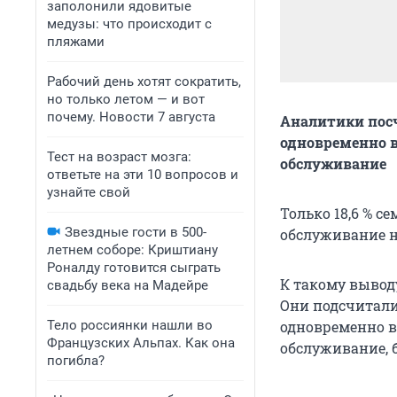
заполонили ядовитые
медузы: что происходит с
пляжами
Рабочий день хотят сократить,
но только летом — и вот
почему. Новости 7 августа
Аналитики посч
одновременно в
Тест на возраст мозга:
обслуживание
ответьте на эти 10 вопросов и
узнайте свой
Только 18,6 % с
Звездные гости в 500-
обслуживание но
летнем соборе: Криштиану
Роналду готовится сыграть
К такому вывод
свадьбу века на Мадейре
Они подсчитали
Тело россиянки нашли во
одновременно в
Французских Альпах. Как она
обслуживание, б
погибла?