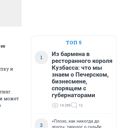
ТОП 5
ее
Из бармена в
1
ресторанного короля
Кузбасса: что мы
упку и
знаем о Печерском,
бизнесмене,
спорящем с
тинг.
губернаторами
ии может
е
14 289
12
«Плохо, как никогда до
2
этого»: таролог о судьбе