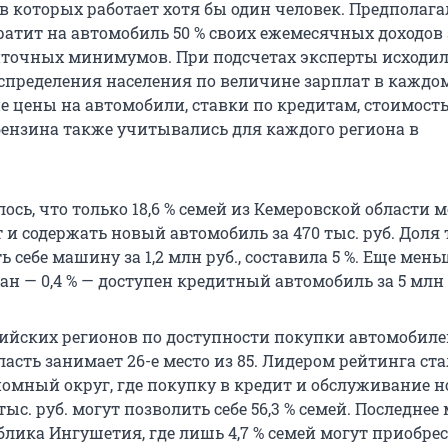
 в которых работает хотя бы один человек. Предполага
ратит на автомобиль 50 % своих ежемесячных доходов 
точных минимумов. При подсчетах эксперты исходил
спределения населения по величине зарплат в каждо
ие цены на автомобили, ставки по кредитам, стоимост
бензина также учитывались для каждого региона в
ось, что только 18,6 % семей из Кемеровской области м
 и содержать новый автомобиль за 470 тыс. руб. Доля т
 себе машину за 1,2 млн руб., составила 5 %. Еще мен
н — 0,4 % — доступен кредитный автомобиль за 5 млн 
сийских регионов по доступности покупки автомобиле
асть занимает 26-е место из 85. Лидером рейтинга ст
омный округ, где покупку в кредит и обслуживание н
ыс. руб. могут позволить себе 56,3 % семей. Последнее 
лика Ингушетия, где лишь 4,7 % семей могут приобрес