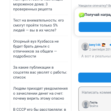
мороженое дома: 3
Увидели опечатку? В
проверенных рецепта
Получай награ
Тест на внимательность: его
смогут пройти только 5%
людей — вы в их числе?
КОММЕНТАР
Опорный вуз Кузбасса не
keny146
будет брать деньги с
2 сентября 201
отличников за общаги —
подробности
А вот и реальны
За какие публикации в
соцсетях вас уволят с работы:
список
Людям приходят уведомления
о зачислении денег на счет:
почему верить этому опасно
Гость
Войти
В СССР его бы расстреляли: в