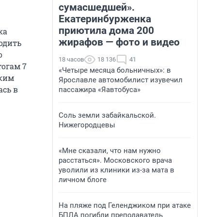
сумасшедшей».
Екатеринбурженка
приютила дома 200
ка
жирафов — фото и видео
одить
о
18 часов
18 136
41
тогам 7
«Четыре месяца больничных»: в
аким
Ярославле автомобилист изувечил
ась в
пассажира «Яавтобуса»
Соль земли забайкальской.
Нижегородцевы
«Мне сказали, что нам нужно
расстаться». Московского врача
уволили из клиники из-за мата в
личном блоге
На пляже под Геленджиком при атаке
БПЛА погибли преподаватель