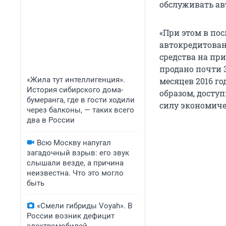
обслуживать ав
«При этом в пос
автокредитован
средства на при
продано почти 3
«Жила тут интеллигенция».
месяцев 2016 го
История сибирского дома-
образом, досту
бумеранга, где в гости ходили
силу экономиче
через балконы, — таких всего
два в России
Всю Москву напугал
загадочный взрыв: его звук
слышали везде, а причина
неизвестна. Что это могло
быть
«Смели гибриды Voyah». В
России возник дефицит