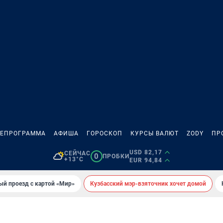
ЛЕПРОГРАММА
АФИША
ГОРОСКОП
КУРСЫ ВАЛЮТ
ZODY
ПР
USD 82,17
СЕЙЧАС
0
ПРОБКИ
+13°C
EUR 94,84
ый проезд с картой «Мир»
Кузбасский мэр-взяточник хочет домой