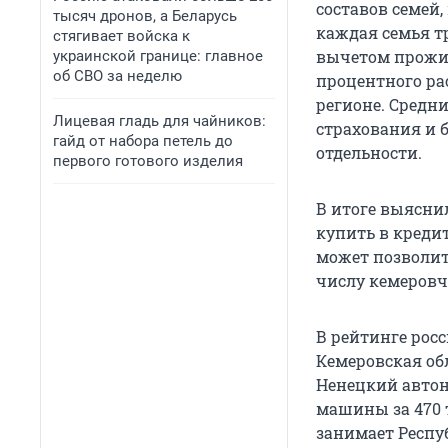
составов семей,
тысяч дронов, а Беларусь
каждая семья т
стягивает войска к
вычетом прожи
украинской границе: главное
об СВО за неделю
процентного ра
регионе. Средн
Лицевая гладь для чайников:
страхования и 
гайд от набора петель до
отдельности.
первого готового изделия
В итоге выяснил
купить в кредит
может позволить
числу кемеровча
В рейтинге рос
Кемеровская обл
Ненецкий автон
машины за 470 т
занимает Респуб