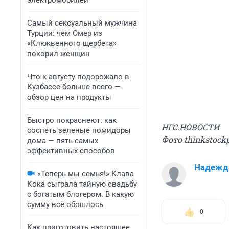
электромобилей
Самый сексуальный мужчина
Турции: чем Омер из
«Клюквенного щербета»
покорил женщин
Что к августу подорожало в
Кузбассе больше всего —
обзор цен на продукты
Быстро покраснеют: как
НГС.НОВОСТИ
соспеть зеленые помидоры
Фото thinkstock
дома — пять самых
эффективных способов
Надежд
«Теперь мы семья!» Клава
Кока сыграла тайную свадьбу
с богатым блогером. В какую
сумму всё обошлось
0
Как приготовить настоящее