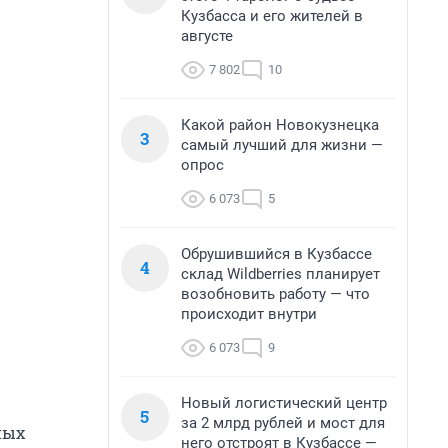
Кузбасса и его жителей в
августе
7 802
10
Какой район Новокузнецка
3
самый лучший для жизни —
опрос
6 073
5
Обрушившийся в Кузбассе
4
склад Wildberries планирует
возобновить работу — что
происходит внутри
6 073
9
Новый логистический центр
5
за 2 млрд рублей и мост для
ных
него отстроят в Кузбассе —