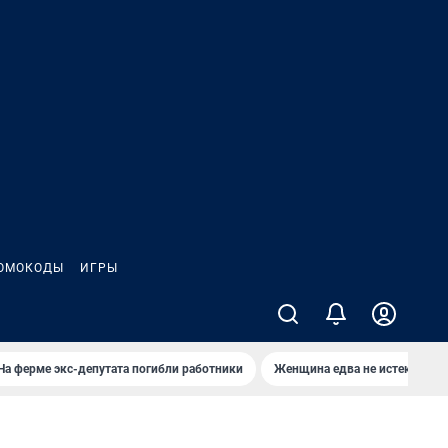
ОМОКОДЫ
ИГРЫ
На ферме экс-депутата погибли работники
Женщина едва не истекла кро