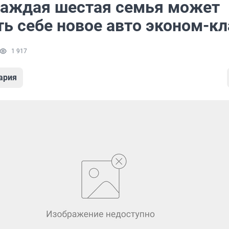
каждая шестая семья может
ть себе новое авто эконом-кл
1 917
ария