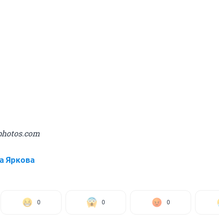
photos.com
а Яркова
0
0
0