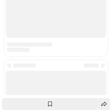
Наши награды
Наши вакансии
Техподдержка
Предвыборная агитация
Все города сети
Мобильное приложение
Google Play
App Store
Мы в соцсетях