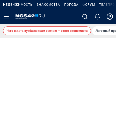
НЕДВИЖИМОСТЬ
ЗНАКОМСТВА
ПОГОДА
ФОРУМ
ТЕЛЕПРО
Чего ждать кузбассовцам осенью — ответ экономиста
Льготный про