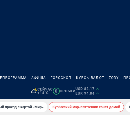
ЛЕПРОГРАММА
АФИША
ГОРОСКОП
КУРСЫ ВАЛЮТ
ZODY
ПР
USD 82,17
СЕЙЧАС
0
ПРОБКИ
+14°C
EUR 94,84
ый проезд с картой «Мир»
Кузбасский мэр-взяточник хочет домой