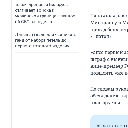
тысяч дронов, а Беларусь
стягивает войска к
Напомним, в ко
украинской границе: главное
об СВО за неделю
Минтрансу и Ми
проезд большег
Лицевая гладь для чайников:
«Платон».
гайд от набора петель до
первого готового изделия
Ранее первый з
штраф с нынешн
вице-премьер Р
повысить уже в
По словам руко
обсуждению тари
планируется.
«Платон» – 