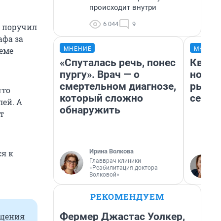
происходит внутри
6 044
9
в поручил
афа за
МНЕНИЕ
МНЕНИ
теме
«Спуталась речь, понес
Кварт
пургу». Врач — о
но де
смертельном диагнозе,
рынок
что
который сложно
сейча
лей. А
обнаружить
т
Ирина Волкова
ся к
Главврач клиники
«Реабилитация доктора
Волковой»
РЕКОМЕНДУЕМ
Фермер Джастас Уолкер,
ещения