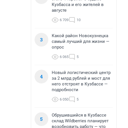
Кузбасса и его жителей в
августе
6 709
10
Какой район Новокузнецка
3
самый лучший для жизни —
опрос
6 065
5
Новый логистический центр
4
за 2 млрд рублей и мост для
него отстроят в Кузбассе —
подробности
6 050
5
Обрушившийся в Кузбассе
5
склад Wildberries планирует
возобновить работу — что