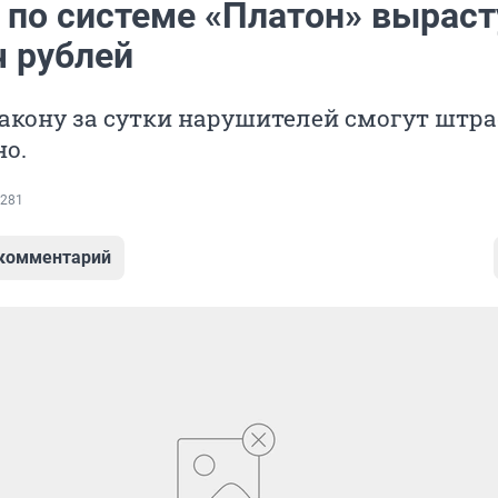
по системе «Платон» выраст
ч рублей
акону за сутки нарушителей смогут штр
о.
281
 комментарий