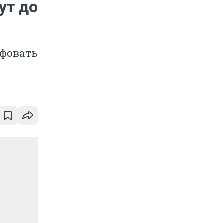
ут до
афовать