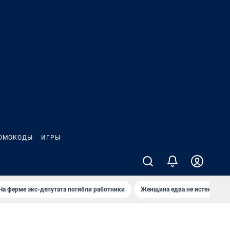
ОМОКОДЫ
ИГРЫ
На ферме экс-депутата погибли работники
Женщина едва не истекла кро