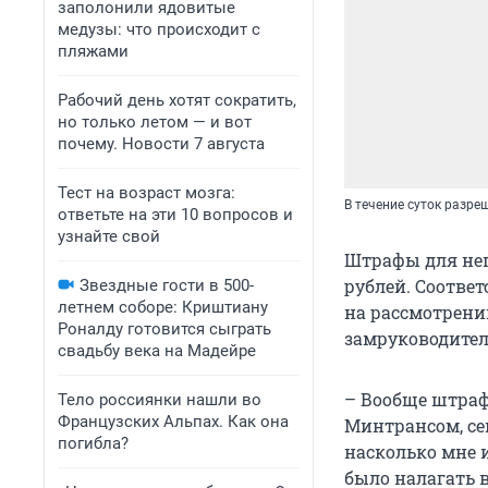
заполонили ядовитые
медузы: что происходит с
пляжами
Рабочий день хотят сократить,
но только летом — и вот
почему. Новости 7 августа
Тест на возраст мозга:
В течение суток разре
ответьте на эти 10 вопросов и
узнайте свой
Штрафы для неп
рублей. Соотве
Звездные гости в 500-
летнем соборе: Криштиану
на рассмотрени
Роналду готовится сыграть
замруководител
свадьбу века на Мадейре
– Вообще штраф
Тело россиянки нашли во
Французских Альпах. Как она
Минтрансом, сей
погибла?
насколько мне и
было налагать в