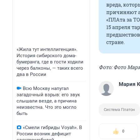
вреда, котор
причиняют а
«ПЛАта за ТО
15 апреля та
предшествов
стране.
«Жила тут интеллигенция».
История сибирского дома-
бумеранга, где в гости ходили
Фото: Фото Ма
через балконы, — таких всего
два в России
Мария 
Всю Москву напугал
загадочный взрыв: его звук
слышали везде, а причина
неизвестна. Что это могло
Система Платон
быть
«Смели гибриды Voyah». В
0
России возник дефицит