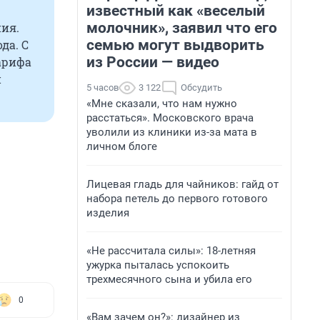
известный как «веселый
молочник», заявил что его
ия.
семью могут выдворить
да. С
из России — видео
тарифа
й
5 часов
3 122
Обсудить
«Мне сказали, что нам нужно
расстаться». Московского врача
уволили из клиники из-за мата в
личном блоге
Лицевая гладь для чайников: гайд от
набора петель до первого готового
изделия
«Не рассчитала силы»: 18-летняя
ужурка пыталась успокоить
трехмесячного сына и убила его
0
«Вам зачем он?»: дизайнер из