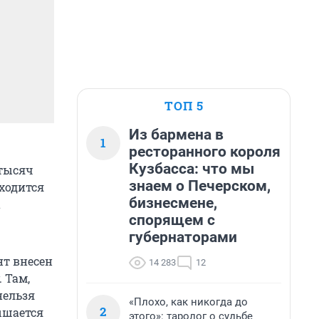
ТОП 5
Из бармена в
1
ресторанного короля
Кузбасса: что мы
 тысяч
знаем о Печерском,
ходится
бизнесмене,
а
спорящем с
губернаторами
нт внесен
14 283
12
 Там,
нельзя
«Плохо, как никогда до
2
ышается
этого»: таролог о судьбе