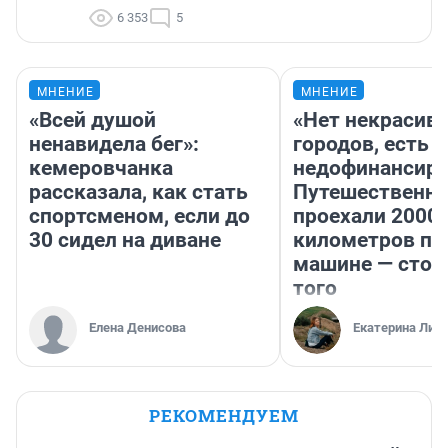
6 353
5
МНЕНИЕ
МНЕНИЕ
«Всей душой
«Нет некрасив
ненавидела бег»:
городов, есть
кемеровчанка
недофинансиро
рассказала, как стать
Путешественн
спортсменом, если до
проехали 2000
30 сидел на диване
километров по 
машине — стои
того
Елена Денисова
Екатерина Лит
РЕКОМЕНДУЕМ