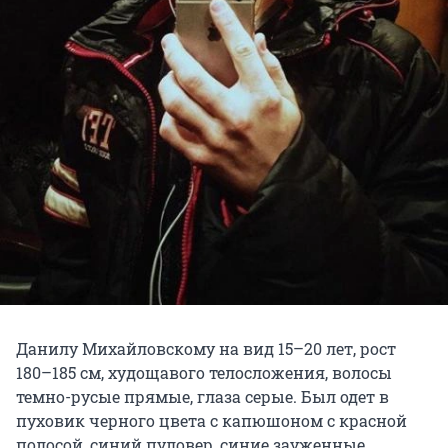
Данилу Михайловскому на вид 15–20 лет, рост
180–185 см, худощавого телосложения, волосы
темно-русые прямые, глаза серые. Был одет в
пуховик черного цвета с капюшоном с красной
полосой, синий пуловер, синие зауженные