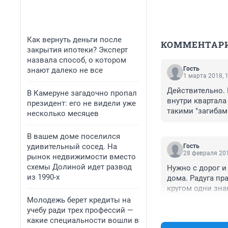
Как вернуть деньги после
КОММЕНТАР
закрытия ипотеки? Эксперт
назвала способ, о котором
Гость
знают далеко не все
1 марта 2018, 
Действительно. П
В Камеруне загадочно пропал
внутри квартала 
президент: его не видели уже
такими "загибами
несколько месяцев
куда поворот. т
только зарплату
В вашем доме поселился
Кузбассрезуголь
удивительный сосед. На
Гость
можно больше пр
28 февраля 201
рынок недвижимости вместо
отведенный площ
схемы Долиной идет развод
Нужно с дорог и
Сибири земли не
из 1990-х
дома. Радуга пр
кругом одни зна
выкрутасы . зак
Молодежь берет кредиты на
разворотами. с т
учебу ради трех профессий —
какие специальности вошли в