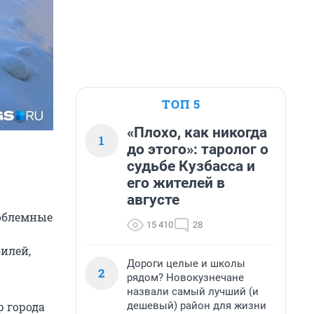
ТОП 5
«Плохо, как никогда
1
до этого»: таролог о
судьбе Кузбасса и
его жителей в
августе
роблемные
15 410
28
илей,
Дороги целые и школы
2
рядом? Новокузнечане
назвали самый лучший (и
дешевый) район для жизни
р города