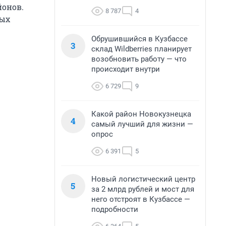
йонов.
8 787
4
вых
Обрушившийся в Кузбассе
3
склад Wildberries планирует
возобновить работу — что
происходит внутри
6 729
9
Какой район Новокузнецка
4
самый лучший для жизни —
опрос
6 391
5
Новый логистический центр
5
за 2 млрд рублей и мост для
него отстроят в Кузбассе —
подробности