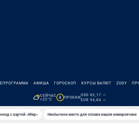
ЛЕПРОГРАММА
АФИША
ГОРОСКОП
КУРСЫ ВАЛЮТ
ZODY
ПР
USD 82,17
СЕЙЧАС
4
ПРОБКИ
+22°C
EUR 94,84
оезд с картой «Мир»
Необычное место для сплава нашли кемеровчане