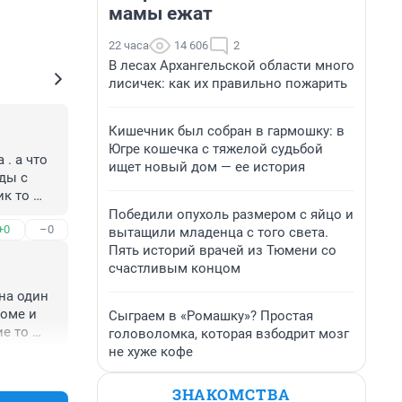
мамы ежат
22 часа
14 606
2
В лесах Архангельской области много
лисичек: как их правильно пожарить
Кишечник был собран в гармошку: в
Югре кошечка с тяжелой судьбой
. а что 
ищет новый дом — ее история
ды с 
к то 
ть или 
Победили опухоль размером с яйцо и
+0
–0
вытащили младенца с того света.
о как 
Пять историй врачей из Тюмени со
счастливым концом
с в 
на один 
оме и 
Сыграем в «Ромашку»? Простая
е то 
головоломка, которая взбодрит мозг
 с 
не хуже кофе
+0
–0
ЗНАКОМСТВА