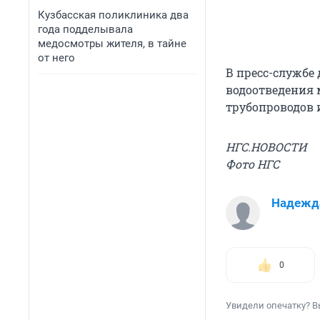
Кузбасская поликлиника два
года подделывала
медосмотры жителя, в тайне
от него
В пресс-службе
водоотведения 
трубопроводов 
НГС.НОВОСТИ
Фото НГС
Надежд
0
Увидели опечатку? В