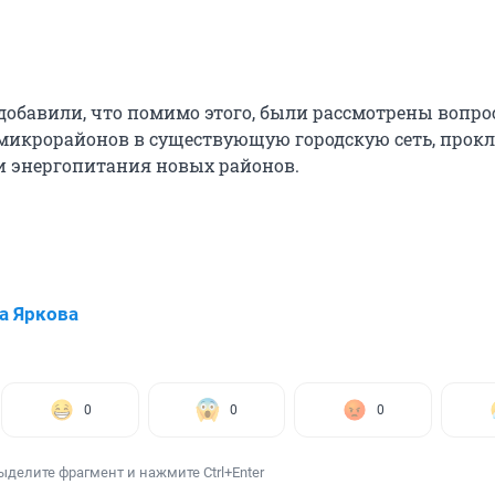
 добавили, что помимо этого, были рассмотрены вопр
микрорайонов в существующую городскую сеть, прок
и энергопитания новых районов.
а Яркова
0
0
0
ыделите фрагмент и нажмите Ctrl+Enter