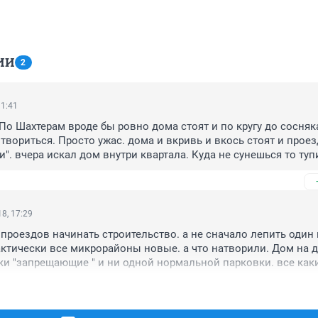
ИИ
2
11:41
о Шахтерам вроде бы ровно дома стоят и по кругу до сосняка 
твориться. Просто ужас. дома и вкривь и вкось стоят и проез
". вчера искал дом внутри квартала. Куда не сунешься то тупи
о машинами забито... Куда смотрел архитектор(если таковой ес
 получает) Скорее кто "выбил" себе площадку (так например 
 или СДС) Сами по себе успевают "забить " домами. потому чт
одать квартир а на остальное им наплевать. Лишний дом на 
8, 17:29
адки это огромные деньги. Лепят дом на дому. как будто у на
 проездов начинать строительство. а не сначало лепить один 
т.
актически все микрорайоны новые. а что натворили. Дом на д
ки "запрещающие " и ни одной нормальной парковки. все каки
утки. чтобы проехать к какому то дому нужно выискивать тропу
упиками...пр.