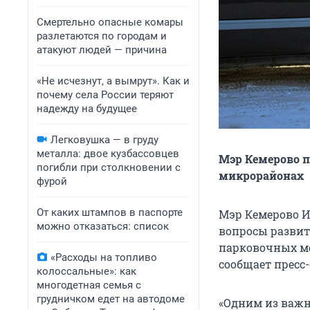
Смертельно опасные комары
разлетаются по городам и
атакуют людей — причина
«Не исчезнут, а вымрут». Как и
почему села России теряют
надежду на будущее
Легковушка — в груду
металла: двое кузбассовцев
Мэр Кемерово п
погибли при столкновении с
микрорайонах
фурой
От каких штампов в паспорте
Мэр Кемерово И
можно отказаться: список
вопросы развит
парковочных ме
«Расходы на топливо
сообщает пресс
колоссальные»: как
многодетная семья с
грудничком едет на автодоме
«Одним из важн