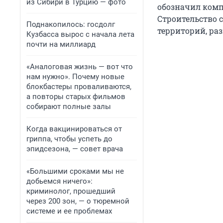
из Сибири в Турцию — фото
обозначил комп
Строительство 
Поднакопилось: госдолг
территорий, ра
Кузбасса вырос с начала лета
почти на миллиард
«Аналоговая жизнь — вот что
нам нужно». Почему новые
блокбастеры проваливаются,
а повторы старых фильмов
собирают полные залы
Когда вакцинироваться от
гриппа, чтобы успеть до
эпидсезона, — совет врача
«Большими сроками мы не
добьемся ничего»:
криминолог, прошедший
через 200 зон, — о тюремной
системе и ее проблемах