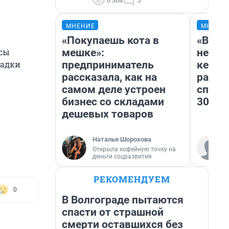
6 364
5
МНЕНИЕ
МНЕНИ
«Покупаешь кота в
«Всей
мешке»:
ненав
осы
предприниматель
кемер
ладки
рассказала, как на
расска
самом деле устроен
спорт
бизнес со складами
30 си
дешевых товаров
Наталья Шорохова
Открыла кофейную точку на
деньги соцразвития
РЕКОМЕНДУЕМ
0
В Волгограде пытаются
спасти от страшной
смерти оставшихся без