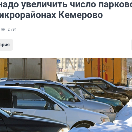
надо увеличить число парков
икрорайонах Кемерово
8
2 791
ария