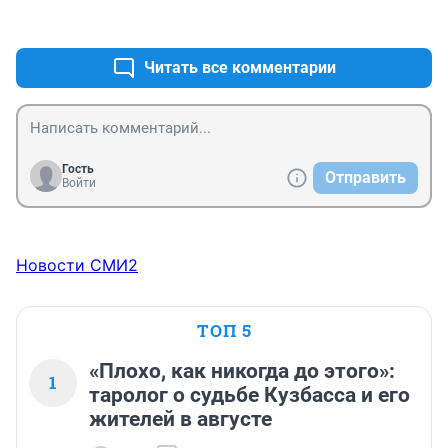
Их мамы не смогут больше обнять.

+5
–0
Мы горе и боль всем миром разделим,

Им не о чем больше мечтать.

Мы в память о них построим качели,

Читать все комментарии
Летать и мечтать, летать и не забывать...

Постройте качели.
Гость
Отправить
Войти
Новости СМИ2
ТОП 5
«Плохо, как никогда до этого»:
1
таролог о судьбе Кузбасса и его
жителей в августе