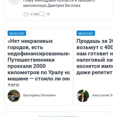
главу Минздрава Кузбасса и бывшего
миллионера Дмитрия Беглова
4 998
15
МНЕНИЕ
МНЕНИЕ
«Нет некрасивых
Продашь за 300
городов, есть
возьмут с 4000
недофинансированные».
нам готовит н
Путешественники
налоговый зако
проехали 2000
коснется импор
километров по Уралу на
даже репетито
машине — стоило ли оно
того
Екатерина Литкевич
Анастасия Зав