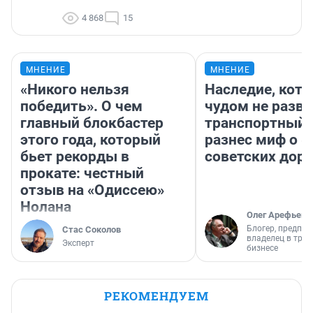
4 868
15
МНЕНИЕ
МНЕНИЕ
«Никого нельзя
Наследие, кото
победить». О чем
чудом не разва
главный блокбастер
транспортный 
этого года, который
разнес миф о 
бьет рекорды в
советских доро
прокате: честный
отзыв на «Одиссею»
Нолана
Олег Арефьев
Блогер, предпри
Стас Соколов
владелец в тра
Эксперт
бизнесе
РЕКОМЕНДУЕМ