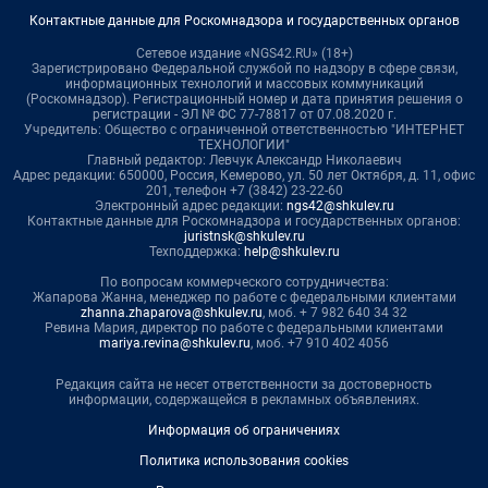
Контактные данные для Роскомнадзора и государственных органов
Сетевое издание «NGS42.RU» (18+)
Зарегистрировано Федеральной службой по надзору в сфере связи,
информационных технологий и массовых коммуникаций
(Роскомнадзор). Регистрационный номер и дата принятия решения о
регистрации - ЭЛ № ФС 77-78817 от 07.08.2020 г.
Учредитель: Общество с ограниченной ответственностью "ИНТЕРНЕТ
ТЕХНОЛОГИИ"
Главный редактор: Левчук Александр Николаевич
Адрес редакции: 650000, Россия, Кемерово, ул. 50 лет Октября, д. 11, офис
201, телефон +7 (3842) 23-22-60
Электронный адрес редакции:
ngs42@shkulev.ru
Контактные данные для Роскомнадзора и государственных органов:
juristnsk@shkulev.ru
Техподдержка:
help@shkulev.ru
По вопросам коммерческого сотрудничества:
Жапарова Жанна, менеджер по работе с федеральными клиентами
zhanna.zhaparova@shkulev.ru
, моб. + 7 982 640 34 32
Ревина Мария, директор по работе с федеральными клиентами
mariya.revina@shkulev.ru
, моб. +7 910 402 4056
Редакция сайта не несет ответственности за достоверность
информации, содержащейся в рекламных объявлениях.
Информация об ограничениях
Политика использования cookies