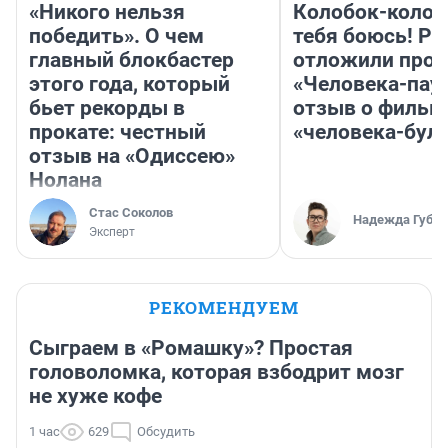
«Никого нельзя
Колобок-колобо
победить». О чем
тебя боюсь! Ра
главный блокбастер
отложили прок
этого года, который
«Человека-пау
бьет рекорды в
отзыв о фильм
прокате: честный
«человека-бул
отзыв на «Одиссею»
Нолана
Стас Соколов
Надежда Губар
Эксперт
РЕКОМЕНДУЕМ
Сыграем в «Ромашку»? Простая
головоломка, которая взбодрит мозг
не хуже кофе
1 час
629
Обсудить