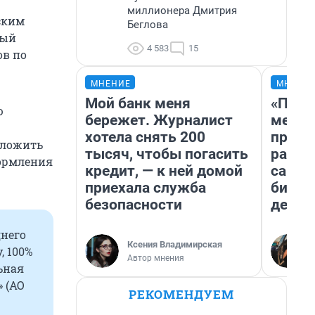
миллионера Дмитрия
ским
Беглова
ный
4 583
15
ов по
МНЕНИЕ
МНЕНИ
Мой банк меня
«Поку
ю
бережет. Журналист
мешке
хотела снять 200
предп
иложить
тысяч, чтобы погасить
расска
формления
кредит, — к ней домой
самом
приехала служба
бизне
безопасности
дешев
днего
Ксения Владимирская
, 100%
Автор мнения
ьная
 (АО
РЕКОМЕНДУЕМ