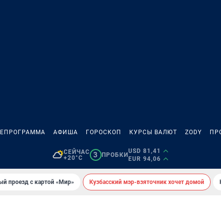
ЛЕПРОГРАММА
АФИША
ГОРОСКОП
КУРСЫ ВАЛЮТ
ZODY
ПР
USD 81,41
СЕЙЧАС
3
ПРОБКИ
+20°C
EUR 94,06
ый проезд с картой «Мир»
Кузбасский мэр-взяточник хочет домой