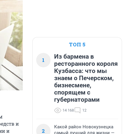
ТОП 5
Из бармена в
1
ресторанного короля
Кузбасса: что мы
знаем о Печерском,
бизнесмене,
спорящем с
губернаторами
14 168
12
м
редств и
Какой район Новокузнецка
2
ми и
самый лучший для жизни —