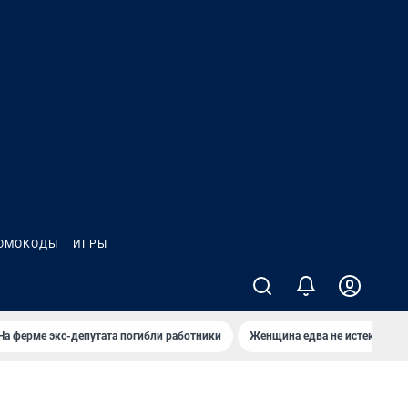
ОМОКОДЫ
ИГРЫ
На ферме экс-депутата погибли работники
Женщина едва не истекла кро