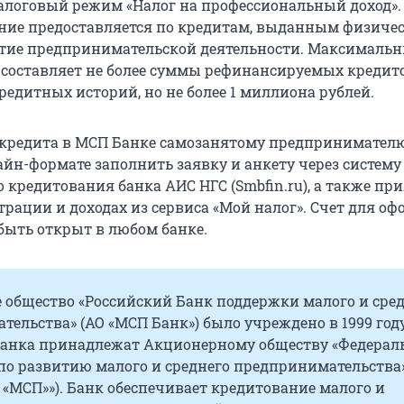
логовый режим «Налог на профессиональный доход».
ние предоставляется по кредитам, выданным физиче
тие предпринимательской деятельности. Максималь
 составляет не более суммы рефинансируемых кредит
едитных историй, но не более 1 миллиона рублей.
 кредита в МСП Банке самозанятому предпринимател
айн-формате заполнить заявку и анкету через систему
 кредитования банка АИС НГС (Smbfin.ru), а также пр
трации и доходах из сервиса «Мой налог». Счет для о
быть открыт в любом банке.
 общество «Российский Банк поддержки малого и сре
ельства» (АО «МСП Банк») было учреждено в 1999 году
анка принадлежат Акционерному обществу «Федерал
по развитию малого и среднего предпринимательства»
«МСП»»). Банк обеспечивает кредитование малого и