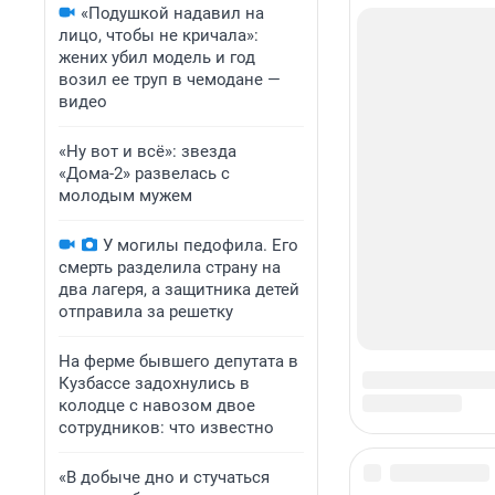
«Подушкой надавил на
лицо, чтобы не кричала»:
жених убил модель и год
возил ее труп в чемодане —
видео
«Ну вот и всё»: звезда
«Дома-2» развелась с
молодым мужем
У могилы педофила. Его
смерть разделила страну на
два лагеря, а защитника детей
отправила за решетку
На ферме бывшего депутата в
Кузбассе задохнулись в
колодце с навозом двое
сотрудников: что известно
«В добыче дно и стучаться