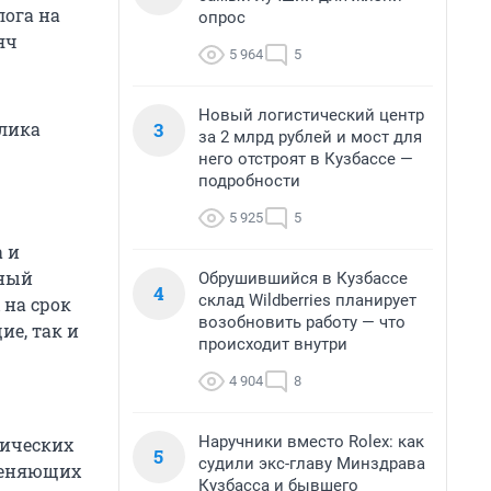
ога на
опрос
яч
5 964
5
Новый логистический центр
3
блика
за 2 млрд рублей и мост для
него отстроят в Кузбассе —
подробности
5 925
5
а и
нный
Обрушившийся в Кузбассе
4
склад Wildberries планирует
 на срок
возобновить работу — что
ие, так и
происходит внутри
4 904
8
Наручники вместо Rolex: как
зических
5
судили экс-главу Минздрава
меняющих
Кузбасса и бывшего