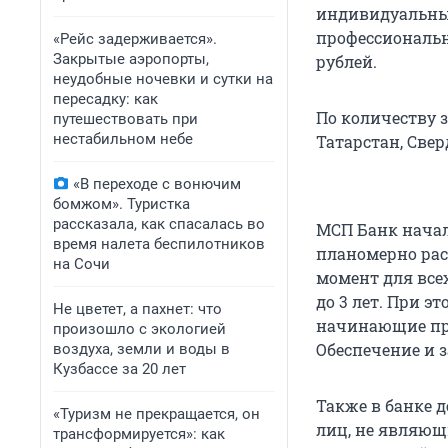
индивидуальны
профессиональн
«Рейс задерживается».
Закрытые аэропорты,
рублей.
неудобные ночевки и сутки на
пересадку: как
По количеству 
путешествовать при
нестабильном небе
Татарстан, Свер
«В переходе с вонючим
бомжом». Туристка
рассказала, как спасалась во
МСП Банк начал
время налета беспилотников
планомерно рас
на Сочи
момент для всех
до 3 лет. При э
Не цветет, а пахнет: что
начинающие пре
произошло с экологией
Обеспечение и 
воздуха, земли и воды в
Кузбассе за 20 лет
Также в банке 
«Туризм не прекращается, он
лиц, не являю
трансформируется»: как