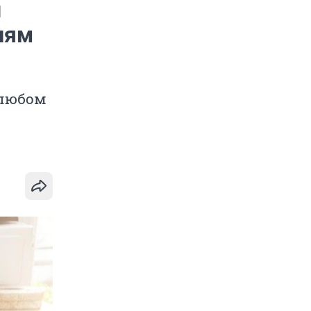
н
лям
 любом