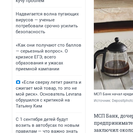
кучу проблем
Надвигается волна пугающих
вирусов — ученые
потребовали срочно усилить
безопасность
«Как они получают сто баллов
— серьезный вопрос». О
кризисе ЕГЭ, всего
образования и ужасах
приемной кампании
«Если сверху летит ракета и
сжигает мой товар, то это не
мой риск». Основатель Levrana
МСП Банк начал креди
обрушился с критикой на
Источник: 
Depositphot
Татьяну Ким
МСП Банк, доче
С 1 сентября детей будут
предпринимател
возить в автобусах по новым
заключил около
правилам — что важно знать