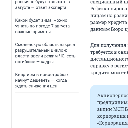
специальный на
россияне будут отдыхать в
августе — ответ эксперта
Рефинансирова
лицам на разви
Какой будет зима, можно
размер кредита
узнать по погоде 7 августа —
данным Бюро кр
важные приметы
Смоленскую область накрыл
Для получения
разрушительный циклон:
требуется в онл
власти ввели режим ЧС, есть
дистанционного
погибшие — кадры
справку о регис
кредита может 
Квартиры в новостройках
начнут дешеветь — когда
ждать снижения цен
Акционерное
предпринимат
акций МСП Б
корпорация 
«Корпорация 