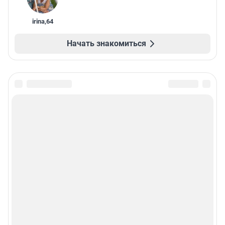
irina
,
64
Начать знакомиться