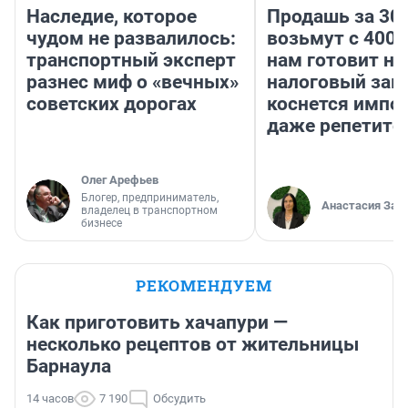
Наследие, которое
Продашь за 300
чудом не развалилось:
возьмут с 4000
транспортный эксперт
нам готовит н
разнес миф о «вечных»
налоговый зако
советских дорогах
коснется импор
даже репетито
Олег Арефьев
Блогер, предприниматель,
Анастасия Зав
владелец в транспортном
бизнесе
РЕКОМЕНДУЕМ
Как приготовить хачапури —
несколько рецептов от жительницы
Барнаула
14 часов
7 190
Обсудить