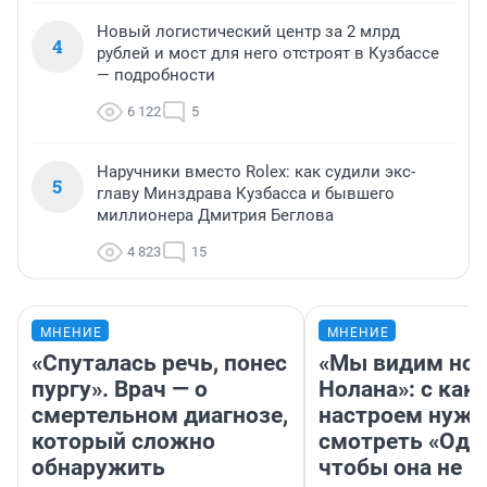
Новый логистический центр за 2 млрд
4
рублей и мост для него отстроят в Кузбассе
— подробности
6 122
5
Наручники вместо Rolex: как судили экс-
5
главу Минздрава Кузбасса и бывшего
миллионера Дмитрия Беглова
4 823
15
МНЕНИЕ
МНЕНИЕ
«Спуталась речь, понес
«Мы видим нов
пургу». Врач — о
Нолана»: с как
смертельном диагнозе,
настроем нужн
который сложно
смотреть «Оди
обнаружить
чтобы она не