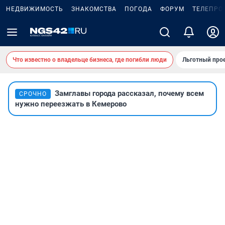
НЕДВИЖИМОСТЬ
ЗНАКОМСТВА
ПОГОДА
ФОРУМ
ТЕЛЕПРО
Что известно о владельце бизнеса, где погибли люди
Льготный прое
Замглавы города рассказал, почему всем
СРОЧНО
нужно переезжать в Кемерово