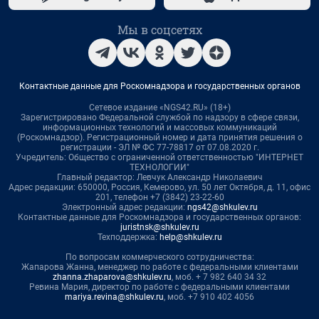
Мы в соцсетях
Контактные данные для Роскомнадзора и государственных органов
Сетевое издание «NGS42.RU» (18+)
Зарегистрировано Федеральной службой по надзору в сфере связи,
информационных технологий и массовых коммуникаций
(Роскомнадзор). Регистрационный номер и дата принятия решения о
регистрации - ЭЛ № ФС 77-78817 от 07.08.2020 г.
Учредитель: Общество с ограниченной ответственностью "ИНТЕРНЕТ
ТЕХНОЛОГИИ"
Главный редактор: Левчук Александр Николаевич
Адрес редакции: 650000, Россия, Кемерово, ул. 50 лет Октября, д. 11, офис
201, телефон +7 (3842) 23-22-60
Электронный адрес редакции:
ngs42@shkulev.ru
Контактные данные для Роскомнадзора и государственных органов:
juristnsk@shkulev.ru
Техподдержка:
help@shkulev.ru
По вопросам коммерческого сотрудничества:
Жапарова Жанна, менеджер по работе с федеральными клиентами
zhanna.zhaparova@shkulev.ru
, моб. + 7 982 640 34 32
Ревина Мария, директор по работе с федеральными клиентами
mariya.revina@shkulev.ru
, моб. +7 910 402 4056