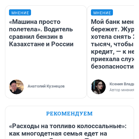
МНЕНИЕ
МНЕНИЕ
«Машина просто
Мой банк меня
полетела». Водитель
бережет. Журн
сравнил бензин в
хотела снять 2
Казахстане и России
тысяч, чтобы п
кредит, — к не
приехала служ
безопасности
Ксения Владим
Анатолий Кузнецов
Автор мнения
РЕКОМЕНДУЕМ
«Расходы на топливо колоссальные»:
как многодетная семья едет на