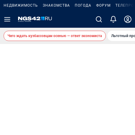
НЕДВИЖИМОСТЬ
ЗНАКОМСТВА
ПОГОДА
ФОРУМ
ТЕЛЕПРО
Чего ждать кузбассовцам осенью — ответ экономиста
Льготный про