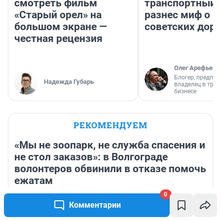
Трассу между Кузбассом и Новосибирском
5
закроют на три месяца — почему и как теперь
ездить
5 803
2
МНЕНИЕ
МНЕНИЕ
«Финал не совпал с
Наследие, кото
ожиданиями»: стоит ли
чудом не разва
смотреть фильм
транспортный 
«Старый орел» на
разнес миф о 
большом экране —
советских доро
честная рецензия
Олег Арефьев
Блогер, предпри
0
Надежда Губарь
владелец в тра
Комментарии
бизнесе