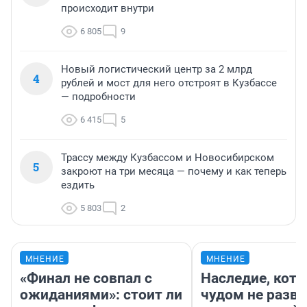
15 501
30
Дороги целые и школы рядом?
2
Новокузнечане назвали самый лучший (и
дешевый) район для жизни
9 730
4
Обрушившийся в Кузбассе склад Wildberries
3
планирует возобновить работу — что
происходит внутри
6 805
9
Новый логистический центр за 2 млрд
4
рублей и мост для него отстроят в Кузбассе
— подробности
6 415
5