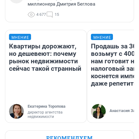
миллионера Дмитрия Беглова
4 677
15
МНЕНИЕ
МНЕНИЕ
Квартиры дорожают,
Продашь за 300
но дешевеют: почему
возьмут с 4000
рынок недвижимости
нам готовит н
сейчас такой странный
налоговый зако
коснется импор
даже репетито
Екатерина Торопова
Анастасия Зав
директор агентства
недвижимости
РЕКОМЕНДУЕМ