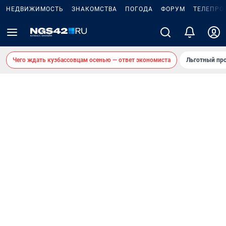
НЕДВИЖИМОСТЬ
ЗНАКОМСТВА
ПОГОДА
ФОРУМ
ТЕЛЕПРО
Чего ждать кузбассовцам осенью — ответ экономиста
Льготный про