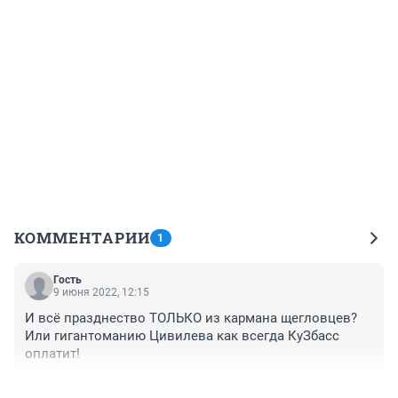
КОММЕНТАРИИ
1
Гость
9 июня 2022, 12:15
И всё празднество ТОЛЬКО из кармана щегловцев? 
Или гигантоманию Цивилева как всегда КуЗбасс 
оплатит!
+0
–0