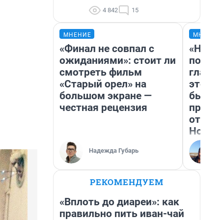
4 842
15
МНЕНИЕ
МНЕНИ
«Финал не совпал с
«Нико
ожиданиями»: стоит ли
побед
смотреть фильм
главн
«Старый орел» на
этого
большом экране —
бьет 
честная рецензия
прока
отзыв
Нолан
Надежда Губарь
РЕКОМЕНДУЕМ
«Вплоть до диареи»: как
правильно пить иван-чай