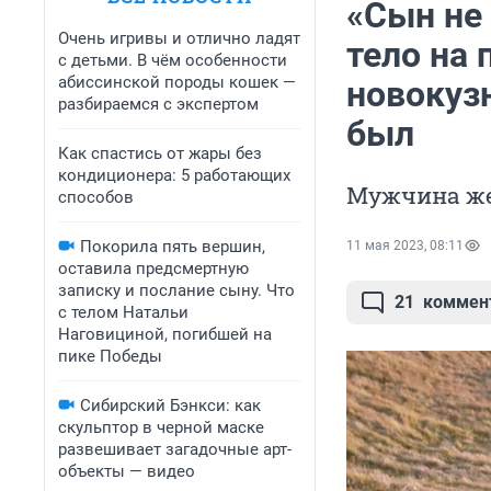
«Сын не 
Очень игривы и отлично ладят
тело на
с детьми. В чём особенности
абиссинской породы кошек —
новокуз
разбираемся с экспертом
был
Как спастись от жары без
кондиционера: 5 работающих
Мужчина же
способов
Покорила пять вершин,
11 мая 2023, 08:11
оставила предсмертную
записку и послание сыну. Что
21
коммен
с телом Натальи
Наговициной, погибшей на
пике Победы
Сибирский Бэнкси: как
скульптор в черной маске
развешивает загадочные арт-
объекты — видео