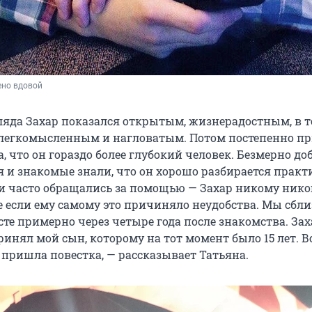
ено вдовой
гляда Захар показался открытым, жизнерадостным, в т
легкомысленным и нагловатым. Потом постепенно п
 что он гораздо более глубокий человек. Безмерно до
я и знакомые знали, что он хорошо разбирается практ
 и часто обращались за помощью — Захар никому нико
е если ему самому это причиняло неудобства. Мы сбли
те примерно через четыре года после знакомства. Зах
инял мой сын, которому на тот момент было 15 лет. В
 пришла повестка, — рассказывает Татьяна.