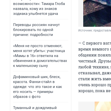
возможности»: Тамара Глоба
назвала, кому из знаков
зодиака улыбнется удача
Переводы россиян начнут
блокировать по одной
Источник: 
предоставл
причине: подробности
— С первого вз
«Меня не просто отменяют,
время немного 
меня хотят убить»: участница
общении поняла,
«Мамы в 16» ответила на
честный. Друзь
обвинения в домогательствах
к маленькому сыну
любой технике,
отказывал, даж
Дофаминовый шик, блеск,
стали жить вмес
красота. Фанки-стайл в
очень хорошо пр
одежде: что это такое и как
хорошо, пока не
его носить — примеры
образов с фото
Туманный и дождливый