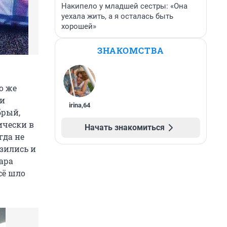
Накипело у младшей сестры: «Она
уехала жить, а я осталась быть
хорошей»
ЗНАКОМСТВА
о же
ри
irina
,
64
брый,
ически в
Начать знакомиться
гда не
зились и
ара
сё шло