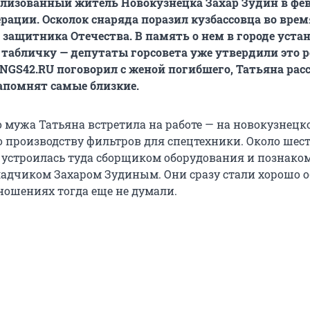
лизованный житель Новокузнецка Захар Зудин в фе
ерации. Осколок снаряда поразил кузбассовца во врем
ь защитника Отечества. В память о нем в городе уста
абличку — депутаты горсовета уже утвердили это р
NGS42.RU поговорил с женой погибшего, Татьяна расс
апомнят самые близкие.
о мужа Татьяна встретила на работе — на новокузнецк
 производству фильтров для спецтехники. Около шест
устроилась туда сборщиком оборудования и познаком
адчиком Захаром Зудиным. Они сразу стали хорошо о
тношениях тогда еще не думали.