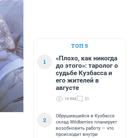
ТОП 5
«Плохо, как никогда
1
до этого»: таролог о
судьбе Кузбасса и
его жителей в
августе
14 994
21
Обрушившийся в Кузбассе
2
склад Wildberries планирует
возобновить работу — что
происходит внутри