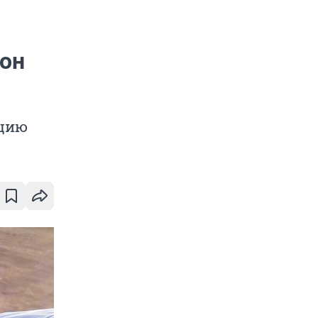
л
 он
ацию