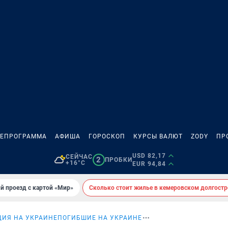
ЛЕПРОГРАММА
АФИША
ГОРОСКОП
КУРСЫ ВАЛЮТ
ZODY
ПР
USD 82,17
СЕЙЧАС
2
ПРОБКИ
+16°C
EUR 94,84
й проезд с картой «Мир»
Сколько стоит жилье в кемеровском долгостр
ИЯ НА УКРАИНЕ
ПОГИБШИЕ НА УКРАИНЕ