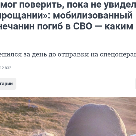
мог поверить, пока не увиде
 прощании»: мобилизованный
нечанин погиб в СВО — каким
нился за день до отправки на спецопер
12 832
тарий