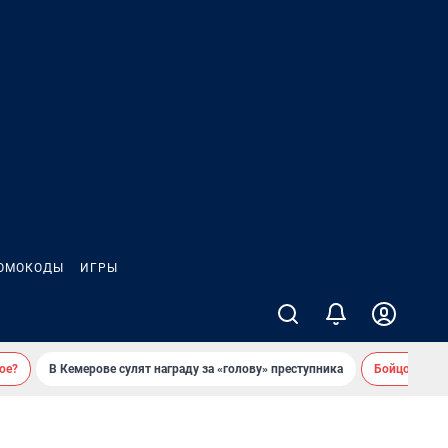
ОМОКОДЫ
ИГРЫ
ое?
В Кемерове сулят награду за «голову» преступника
Бойцовский 