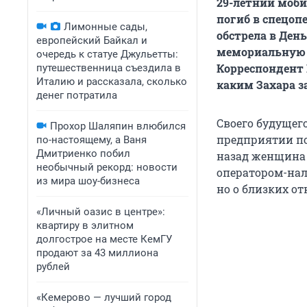
29-летний моби
погиб в спецоп
Лимонные сады,
обстрела в Ден
европейский Байкал и
мемориальную т
очередь к статуе Джульетты:
Корреспондент 
путешественница съездила в
Италию и рассказала, сколько
каким Захара з
денег потратила
Своего будущег
Прохор Шаляпин влюбился
предприятии по
по-настоящему, а Ваня
Дмитриенко побил
назад женщина 
необычный рекорд: новости
оператором-нал
из мира шоу-бизнеса
но о близких о
«Личный оазис в центре»:
квартиру в элитном
долгострое на месте КемГУ
продают за 43 миллиона
рублей
«Кемерово — лучший город