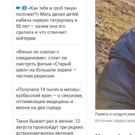
«Как тебя в гроб такую
положат?» Мать двоих детей
набила первую татуировку в
50 лет — зачем она это
сделала и что отвечает
хейтерам
«Финал не совпал с
ожиданиями»: стоит ли
смотреть фильм «Старый
орел» на большом экране —
честная рецензия
«Получала 14 тысяч в месяц»:
кузбасский врач — о сексизме,
оптимизации медицины и
жизни на два города
Память о солдате увек
Такое бывает раз в жизни: 12
Источник: 
предоставл
августа произойдут три редких
астрономических явления