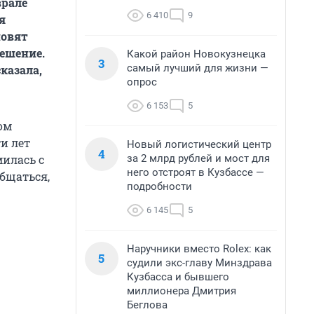
врале
6 410
9
я
новят
ешение.
Какой район Новокузнецка
3
самый лучший для жизни —
казала,
опрос
6 153
5
ом
и лет
Новый логистический центр
4
за 2 млрд рублей и мост для
илась с
него отстроят в Кузбассе —
бщаться,
подробности
6 145
5
Наручники вместо Rolex: как
5
судили экс-главу Минздрава
Кузбасса и бывшего
миллионера Дмитрия
Беглова