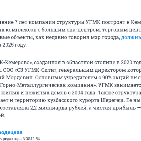
чение 7 лет компании структуры УГМК построят в Кем
х комплексов с большим спа-центром, торговым цен
вые объекты, как недавно говорил мэр города,
должн
 2025 году.
Кемерово», созданная в областной столице в 2020 году
ы ООО «СЗ УГМК-Сити», генеральным директором кото
ий Мордовин. Основным учредителем с 90% акций выс
 Горно-Металлургическая компания». УГМК занимает
 жилых и нежилых домов с 2004 года. Также структур
вает и территорию кузбасского курорта Шерегеш. Ее в
 составляла 2,2 миллиарда рублей, а чистая прибыль — 
й.
родецкая
ь редактора NGS42.RU