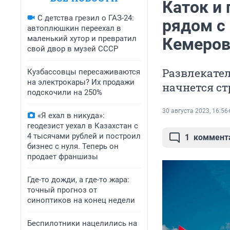
Каток и 
С детства грезил о ГАЗ-24:
рядом с
автоплюшкин переехал в
маленький хутор и превратил
Кемеров
свой двор в музей СССР
Развлекател
Кузбассовцы пересаживаются
на электрокары? Их продажи
начнется с
подскочили на 250%
30 августа 2023, 16:56
«Я ехал в никуда»:
геодезист уехал в Казахстан с
4 тысячами рублей и построил
1
коммент
бизнес с нуля. Теперь он
продает франшизы
Где-то дожди, а где-то жара:
точный прогноз от
синоптиков на конец недели
Беспилотники нацелились на