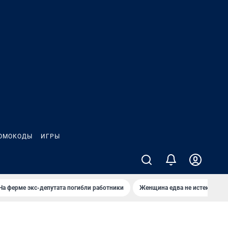
ОМОКОДЫ
ИГРЫ
На ферме экс-депутата погибли работники
Женщина едва не истекла кро