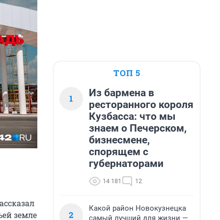
ТОП 5
Из бармена в
1
ресторанного короля
Кузбасса: что мы
знаем о Печерском,
бизнесмене,
спорящем с
губернаторами
14 181
12
ассказал
Какой район Новокузнецка
2
ьей земле
самый лучший для жизни —