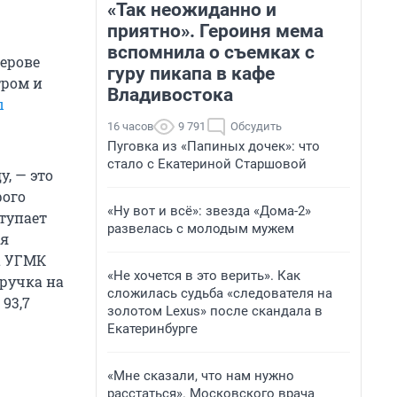
«Так неожиданно и
приятно». Героиня мема
вспомнила о съемках с
ерове
гуру пикапа в кафе
тром и
Владивостока
ы
16 часов
9 791
Обсудить
Пуговка из «Папиных дочек»: что
стало с Екатериной Старшовой
, — это
рого
«Ну вот и всё»: звезда «Дома-2»
тупает
развелась с молодым мужем
ся
а УГМК
«Не хочется в это верить». Как
ыручка на
сложилась судьба «следователя на
93,7
золотом Lexus» после скандала в
Екатеринбурге
«Мне сказали, что нам нужно
расстаться». Московского врача