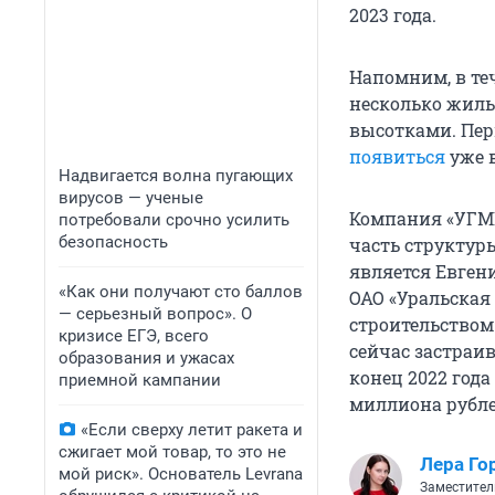
2023 года.
Напомним, в те
несколько жилы
высотками. Пер
появиться
уже в
Надвигается волна пугающих
вирусов — ученые
Компания «УГМК-
потребовали срочно усилить
безопасность
часть структур
является Евген
«Как они получают сто баллов
ОАО «Уральская
— серьезный вопрос». О
строительством
кризисе ЕГЭ, всего
сейчас застраи
образования и ужасах
конец 2022 года
приемной кампании
миллиона рубле
«Если сверху летит ракета и
сжигает мой товар, то это не
Лера Го
мой риск». Основатель Levrana
Заместител