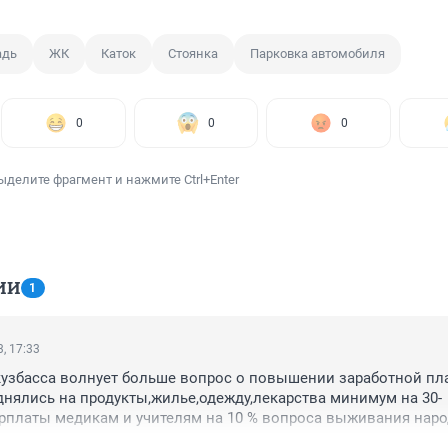
адь
ЖК
Каток
Стоянка
Парковка автомобиля
0
0
0
ыделите фрагмент и нажмите Ctrl+Enter
ИИ
1
, 17:33
узбасса волнует больше вопрос о повышении заработной пла
нялись на продукты,жилье,одежду,лекарства минимум на 30-
рплаты медикам и учителям на 10 % вопроса выживания народ