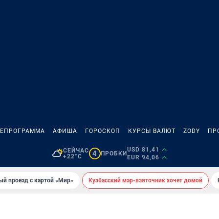
ЛЕПРОГРАММА
АФИША
ГОРОСКОП
КУРСЫ ВАЛЮТ
ZODY
ПР
USD 81,41
СЕЙЧАС
4
ПРОБКИ
+22°C
EUR 94,06
ый проезд с картой «Мир»
Кузбасский мэр-взяточник хочет домой