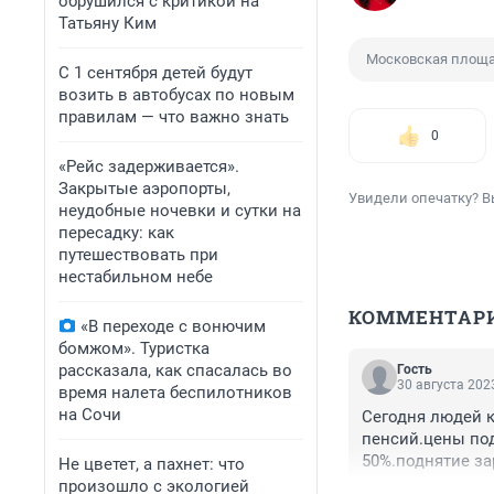
обрушился с критикой на
Татьяну Ким
Московская площ
С 1 сентября детей будут
возить в автобусах по новым
правилам — что важно знать
0
«Рейс задерживается».
Закрытые аэропорты,
Увидели опечатку? В
неудобные ночевки и сутки на
пересадку: как
путешествовать при
нестабильном небе
КОММЕНТАР
«В переходе с вонючим
бомжом». Туристка
рассказала, как спасалась во
Гость
30 августа 2023
время налета беспилотников
на Сочи
Сегодня людей к
пенсий.цены под
50%.поднятие за
Не цветет, а пахнет: что
решает
произошло с экологией