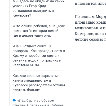
Мы здесь не обидим: на каких
и появится пло
условиях Егор Крид
согласился выступить в
Кемерове?
По словам Морд
площадью компа
«Это общий ребенок, а не „муж
медиаэкран и п
помогает“»: истории семей,
Кемерове, пока
где в декрет ушел отец
летние сезоны 
«На 18 отдыхающих 18
поваров». Как проходит лето в
Крыму с перебоями света и
бензина, водой по графику и
налетами БПЛА
Как две средних зарплаты:
каким специалистам в
Кузбассе работодатели готовы
платить больше
«Лёд был на лобовом
стекле». Спасённые в Сибири