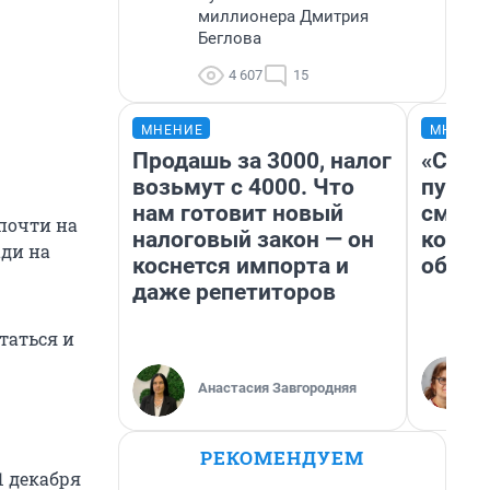
миллионера Дмитрия
Беглова
4 607
15
МНЕНИЕ
МНЕНИ
Продашь за 3000, налог
«Спут
возьмут с 4000. Что
пургу»
нам готовит новый
смерт
 почти на
налоговый закон — он
котор
ади на
коснется импорта и
обнар
даже репетиторов
таться и
Анастасия Завгородняя
РЕКОМЕНДУЕМ
1 декабря