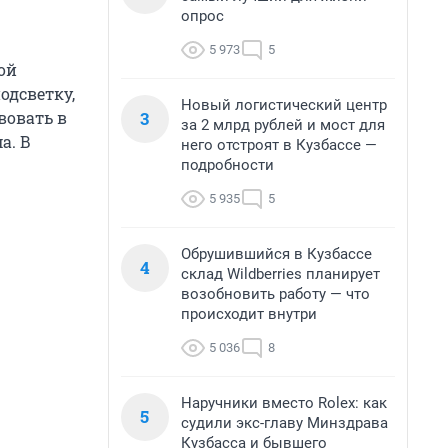
опрос
5 973
5
ой
одсветку,
Новый логистический центр
3
вовать в
за 2 млрд рублей и мост для
а. В
него отстроят в Кузбассе —
подробности
5 935
5
Обрушившийся в Кузбассе
4
склад Wildberries планирует
возобновить работу — что
происходит внутри
5 036
8
Наручники вместо Rolex: как
5
судили экс-главу Минздрава
Кузбасса и бывшего