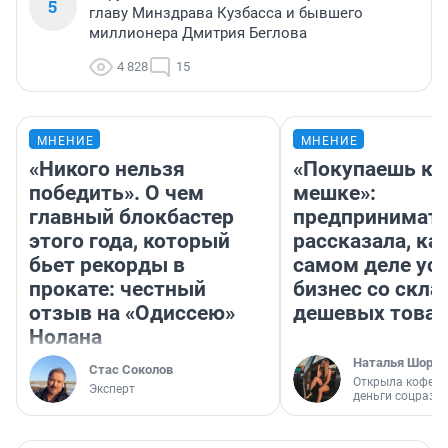
5
главу Минздрава Кузбасса и бывшего
миллионера Дмитрия Беглова
4 828
15
МНЕНИЕ
МНЕНИЕ
«Никого нельзя
«Покупаешь ко
победить». О чем
мешке»:
главный блокбастер
предпринимат
этого года, который
рассказала, как
бьет рекорды в
самом деле ус
прокате: честный
бизнес со скл
отзыв на «Одиссею»
дешевых това
Нолана
Наталья Шорох
Стас Соколов
Открыла кофейн
Эксперт
деньги соцразв