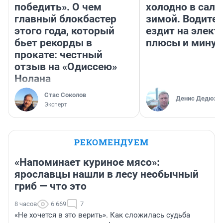
победить». О чем
холодно в сало
главный блокбастер
зимой. Водител
этого года, который
ездит на элект
бьет рекорды в
плюсы и мину
прокате: честный
отзыв на «Одиссею»
Нолана
Стас Соколов
Денис Дедюхи
Эксперт
РЕКОМЕНДУЕМ
«Напоминает куриное мясо»:
ярославцы нашли в лесу необычный
гриб — что это
8 часов
6 669
7
«Не хочется в это верить». Как сложилась судьба