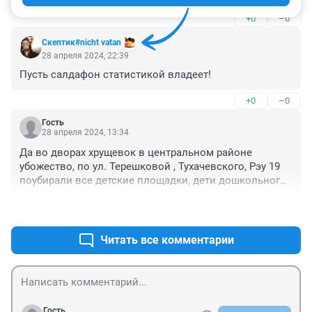
ещё даже не достигли уровня загнивающих городов 
+0
–0
Европы....
Скептик#nicht vatan
28 апреля 2024, 22:39
Пусть салдафон статистикой владеет!
+0
–0
Гость
28 апреля 2024, 13:34
Да во дворах хрущевок в центральном районе 
убожество, по ул. Терешковой , Тухачевского, Рэу 19 
поубирали все детские площадки, дети дошкольного 
и младшего школьного возраста таскают с помоек 
+0
–0
диваны, кресла, чтобы где то играть, и завидуют 
новым дворам. Не у всех родителей есть деньги на 
спортивные кружки и развлечения. Большинство 
Читать все комментарии
детей все время проводят во дворах.
Гость