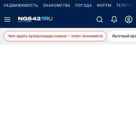
НЕДВИЖИМОСТЬ
ЗНАКОМСТВА
ПОГОДА
ФОРУМ
ТЕЛЕПРО
Чего ждать кузбассовцам осенью — ответ экономиста
Льготный про