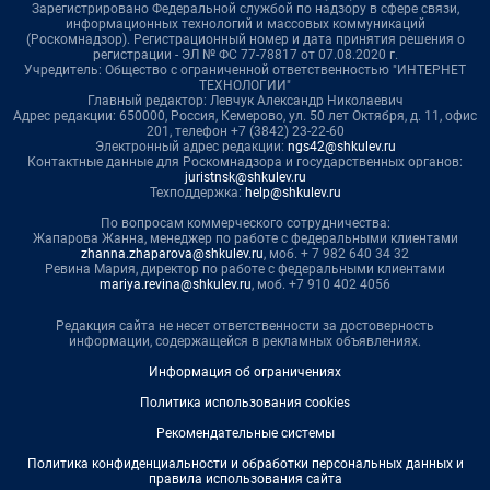
Зарегистрировано Федеральной службой по надзору в сфере связи,
информационных технологий и массовых коммуникаций
(Роскомнадзор). Регистрационный номер и дата принятия решения о
регистрации - ЭЛ № ФС 77-78817 от 07.08.2020 г.
Учредитель: Общество с ограниченной ответственностью "ИНТЕРНЕТ
ТЕХНОЛОГИИ"
Главный редактор: Левчук Александр Николаевич
Адрес редакции: 650000, Россия, Кемерово, ул. 50 лет Октября, д. 11, офис
201, телефон +7 (3842) 23-22-60
Электронный адрес редакции:
ngs42@shkulev.ru
Контактные данные для Роскомнадзора и государственных органов:
juristnsk@shkulev.ru
Техподдержка:
help@shkulev.ru
По вопросам коммерческого сотрудничества:
Жапарова Жанна, менеджер по работе с федеральными клиентами
zhanna.zhaparova@shkulev.ru
, моб. + 7 982 640 34 32
Ревина Мария, директор по работе с федеральными клиентами
mariya.revina@shkulev.ru
, моб. +7 910 402 4056
Редакция сайта не несет ответственности за достоверность
информации, содержащейся в рекламных объявлениях.
Информация об ограничениях
Политика использования cookies
Рекомендательные системы
Политика конфиденциальности и обработки персональных данных и
правила использования сайта