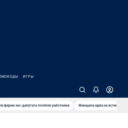
ОМОКОДЫ
ИГРЫ
На ферме экс-депутата погибли работники
Женщина едва не истекла кро