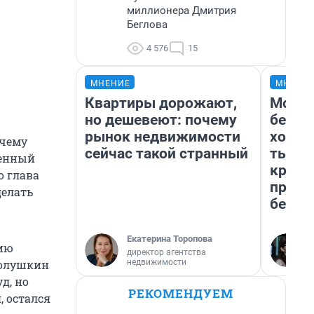
миллионера Дмитрия
Беглова
4 576
15
МНЕНИЕ
МНЕНИ
Квартиры дорожают,
Мой б
но дешевеют: почему
береж
рынок недвижимости
хотел
очему
сейчас такой странный
тысяч
женный
креди
о глава
приех
делать
безоп
Екатерина Торопова
цию
директор агентства
недвижимости
Голушкин
д, но
РЕКОМЕНДУЕМ
 остался