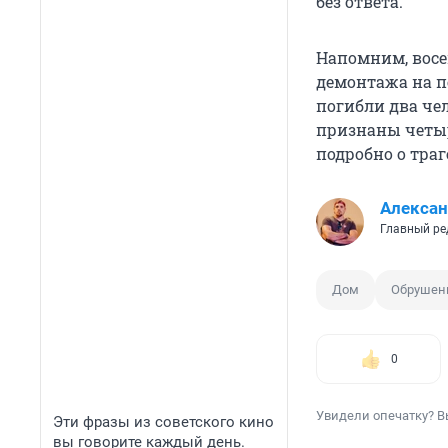
без ответа.
Напомним, восе
демонтажа на п
погибли два че
признаны четыр
подробно о тра
Алексан
Главный ре
Дом
Обрушен
0
Увидели опечатку? В
Эти фразы из советского кино
вы говорите каждый день.