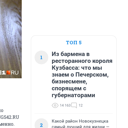
ТОП 5
Из бармена в
1
ресторанного короля
Кузбасса: что мы
знаем о Печерском,
бизнесмене,
спорящем с
губернаторами
14 163
12
по
NGS42.RU
Какой район Новокузнецка
менно.
2
самый лучший для жизни —