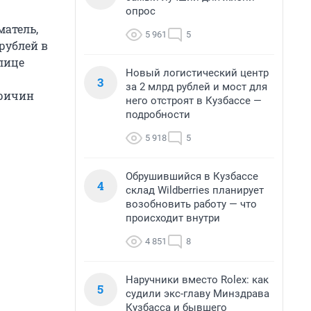
опрос
матель,
5 961
5
рублей в
лице
Новый логистический центр
3
за 2 млрд рублей и мост для
причин
него отстроят в Кузбассе —
подробности
5 918
5
Обрушившийся в Кузбассе
4
склад Wildberries планирует
возобновить работу — что
происходит внутри
4 851
8
Наручники вместо Rolex: как
5
судили экс-главу Минздрава
Кузбасса и бывшего