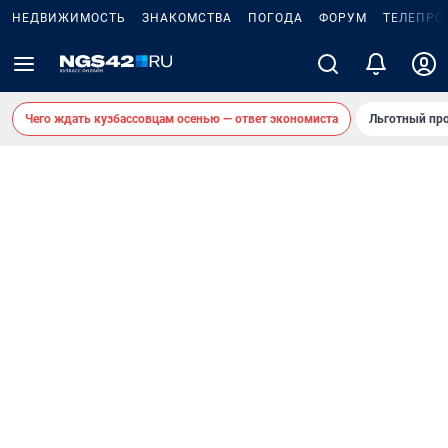
НЕДВИЖИМОСТЬ
ЗНАКОМСТВА
ПОГОДА
ФОРУМ
ТЕЛЕПРО
Чего ждать кузбассовцам осенью — ответ экономиста
Льготный про