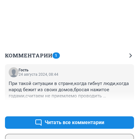
КОММЕНТАРИИ
1
Гость
24 августа 2024, 08:44
При такой ситуации в стране,когда гибнут люди,когда 
народ бежит из своих домов,бросая нажитое 
годами,считаем не приемлемо проводить 
праздничные мероприятия в кузбассе.это не 
+1
–1
достойно по отношению к другим городам 
россии,которым сейчас нужна любая 
помощь.неужели глава кузбасса середюк это не 
Читать все комментарии
может понять?его остается только пожалеть.