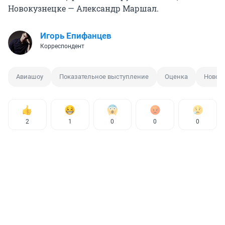
Новокузнецке — Александр Маршал.
Игорь Епифанцев
Корреспондент
Авиашоу
Показательное выступление
Оценка
Новок
2
1
0
0
0