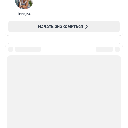
irina
,
64
Начать знакомиться