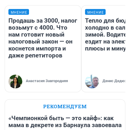
МНЕНИЕ
МНЕНИЕ
Продашь за 3000, налог
Тепло для бюд
возьмут с 4000. Что
холодно в сало
нам готовит новый
зимой. Водител
налоговый закон — он
ездит на элект
коснется импорта и
плюсы и мину
даже репетиторов
Анастасия Завгородняя
Денис Дедюхи
РЕКОМЕНДУЕМ
«Чемпионкой быть — это кайф»: как
мама в декрете из Барнаула завоевала