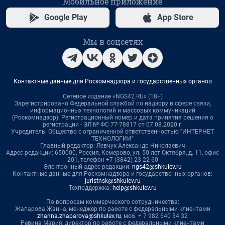
Мобильное приложение
Google Play
App Store
Мы в соцсетях
Контактные данные для Роскомнадзора и государственных органов
Сетевое издание «NGS42.RU» (18+)
Зарегистрировано Федеральной службой по надзору в сфере связи,
информационных технологий и массовых коммуникаций
(Роскомнадзор). Регистрационный номер и дата принятия решения о
регистрации - ЭЛ № ФС 77-78817 от 07.08.2020 г.
Учредитель: Общество с ограниченной ответственностью "ИНТЕРНЕТ
ТЕХНОЛОГИИ"
Главный редактор: Левчук Александр Николаевич
Адрес редакции: 650000, Россия, Кемерово, ул. 50 лет Октября, д. 11, офис
201, телефон +7 (3842) 23-22-60
Электронный адрес редакции:
ngs42@shkulev.ru
Контактные данные для Роскомнадзора и государственных органов:
juristnsk@shkulev.ru
Техподдержка:
help@shkulev.ru
По вопросам коммерческого сотрудничества:
Жапарова Жанна, менеджер по работе с федеральными клиентами
zhanna.zhaparova@shkulev.ru
, моб. + 7 982 640 34 32
Ревина Мария, директор по работе с федеральными клиентами