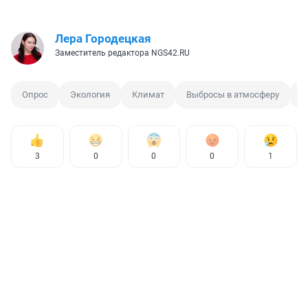
Лера Городецкая
Заместитель редактора NGS42.RU
Опрос
Экология
Климат
Выбросы в атмосферу
К
3
0
0
0
1