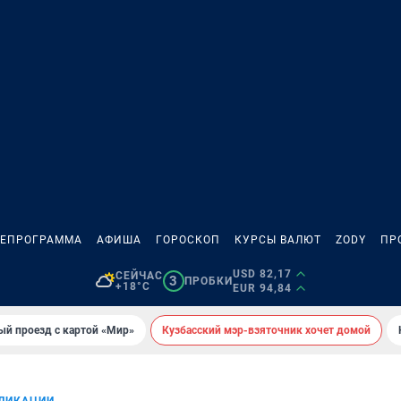
ЛЕПРОГРАММА
АФИША
ГОРОСКОП
КУРСЫ ВАЛЮТ
ZODY
ПР
USD 82,17
СЕЙЧАС
3
ПРОБКИ
+18°C
EUR 94,84
ый проезд с картой «Мир»
Кузбасский мэр-взяточник хочет домой