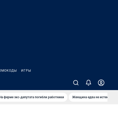
ОМОКОДЫ
ИГРЫ
На ферме экс-депутата погибли работники
Женщина едва не истекла кро