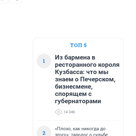
ТОП 5
Из бармена в
1
ресторанного короля
Кузбасса: что мы
знаем о Печерском,
бизнесмене,
спорящем с
губернаторами
14 346
«Плохо, как никогда до
2
этого»: таролог о судьбе