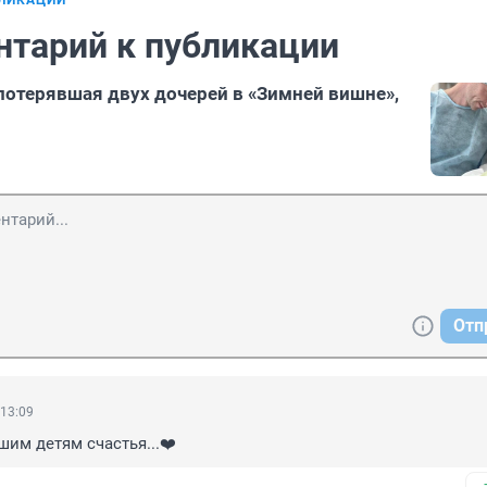
БЛИКАЦИИ
нтарий к публикации
потерявшая двух дочерей в «Зимней вишне»,
Отп
 13:09
им детям счастья...❤️