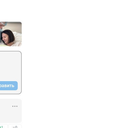
равить
+1
–0