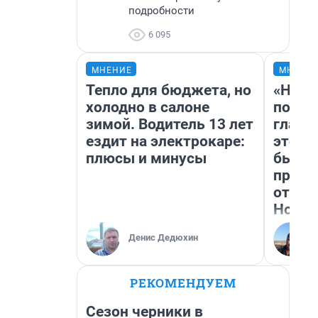
подробности
6 095
МНЕНИЕ
МНЕНИ
Тепло для бюджета, но
«Нико
холодно в салоне
побед
зимой. Водитель 13 лет
главн
ездит на электрокаре:
этого
плюсы и минусы
бьет 
прока
отзыв
Нолан
Денис Дедюхин
РЕКОМЕНДУЕМ
Сезон черники в