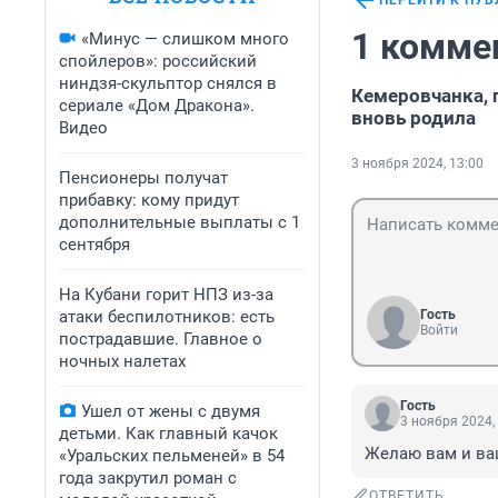
ПЕРЕЙТИ К ПУ
1 комме
«Минус — слишком много
спойлеров»: российский
ниндзя-скульптор снялся в
Кемеровчанка, 
сериале «Дом Дракона».
вновь родила
Видео
3 ноября 2024, 13:00
Пенсионеры получат
прибавку: кому придут
дополнительные выплаты с 1
сентября
На Кубани горит НПЗ из-за
атаки беспилотников: есть
Гость
Войти
пострадавшие. Главное о
ночных налетах
Гость
Ушел от жены с двумя
3 ноября 2024,
детьми. Как главный качок
Желаю вам и ваш
«Уральских пельменей» в 54
года закрутил роман с
ОТВЕТИТЬ