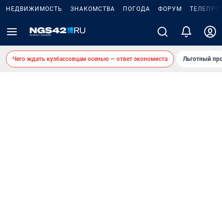
НЕДВИЖИМОСТЬ
ЗНАКОМСТВА
ПОГОДА
ФОРУМ
ТЕЛЕПРО
Чего ждать кузбассовцам осенью — ответ экономиста
Льготный про