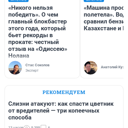
«Никого нельзя
«Машина прост
победить». О чем
полетела». Вод
главный блокбастер
сравнил бензин
этого года, который
Казахстане и Р
бьет рекорды в
прокате: честный
отзыв на «Одиссею»
Нолана
Стас Соколов
Анатолий Кузн
Эксперт
РЕКОМЕНДУЕМ
Слизни атакуют: как спасти цветник
от вредителей — три копеечных
способа
13 часов
9 399
6