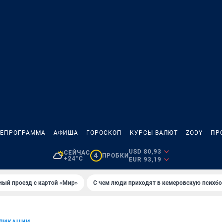
ЛЕПРОГРАММА
АФИША
ГОРОСКОП
КУРСЫ ВАЛЮТ
ZODY
ПР
USD 80,93
СЕЙЧАС
4
ПРОБКИ
+24°C
EUR 93,19
ный проезд с картой «Мир»
С чем люди приходят в кемеровскую психб