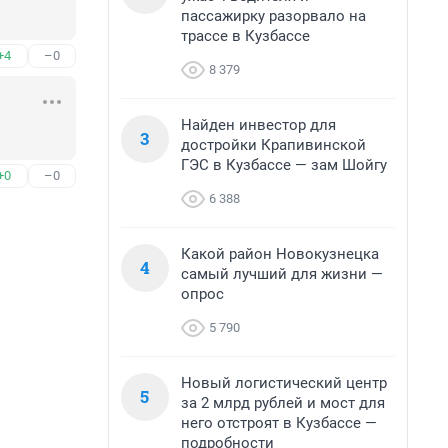
пассажирку разорвало на
трассе в Кузбассе
+4
–0
8 379
Найден инвестор для
3
достройки Крапивинской
ГЭС в Кузбассе — зам Шойгу
+0
–0
6 388
Какой район Новокузнецка
4
самый лучший для жизни —
опрос
5 790
Новый логистический центр
5
за 2 млрд рублей и мост для
него отстроят в Кузбассе —
подробности