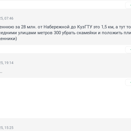
5, 07:46
ннюю за 28 млн. от Набережной до КузГТУ это 1,5 км, а тут то
едними улицами метров 300 убрать скамейки и положить плит
ценники)
5, 19:14
..
5, 15:25