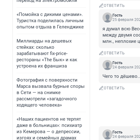
переход на электромобили
ОТВЕТИТЬ
«Помойка с дикими ценами».
Гость
25 февраля 202
Туристка поделилась личным
опытом отдыха в Геленджике
я думал всю Весе
между двумя сос
Миллиарды на дешевых
млн., неплохие 
стейках: сколько
зарабатывают fix-price-
ОТВЕТИТЬ
рестораны «The Бык» и как
Гость
устроена их франшиза
24 февраля 202
Чего то дёшево..
Фотография с поверхности
Марса вызвала бурные споры
ОТВЕТИТЬ
в Сети — на снимке
рассмотрели «загадочного
ходящего человека»
«Наших пациентов не терпят
даже в больницах»: психиатр
из Кемерова — о депрессии,
Гость
24 февраля 202
изгоях и семейных драмах