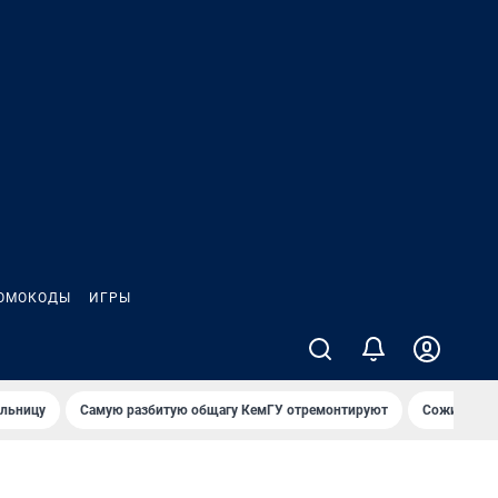
ОМОКОДЫ
ИГРЫ
ольницу
Самую разбитую общагу КемГУ отремонтируют
Сожительни