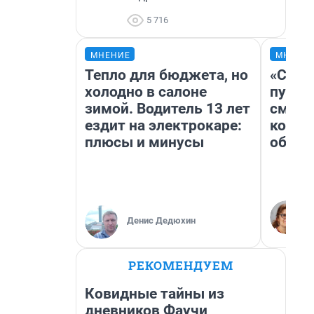
5 716
МНЕНИЕ
МНЕНИ
Тепло для бюджета, но
«Спут
холодно в салоне
пургу»
зимой. Водитель 13 лет
смерт
ездит на электрокаре:
котор
плюсы и минусы
обнар
Денис Дедюхин
РЕКОМЕНДУЕМ
Ковидные тайны из
дневников Фаучи