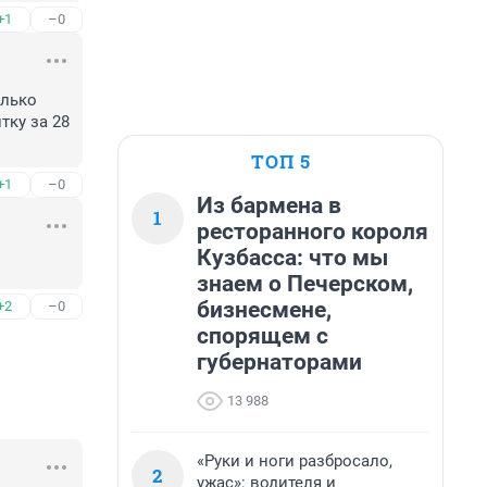
+1
–0
лько 
ку за 28 
ТОП 5
+1
–0
Из бармена в
1
ресторанного короля
Кузбасса: что мы
знаем о Печерском,
бизнесмене,
+2
–0
спорящем с
губернаторами
13 988
«Руки и ноги разбросало,
2
ужас»: водителя и