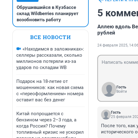
ПЕРЕЙТИ К ПУ
Обрушившийся в Кузбассе
5 комме
склад Wildberries планирует
возобновить работу
Аллею вдоль Ве
рублей
ВСЕ НОВОСТИ
24 февраля 2025, 14:0
«Находимся в заложниках»:
селлеры рассказали, сколько
миллионов потеряли из-за
ударов по складам WB
Подарок на 18-летие от
мошенников: как новая схема
Гость
Войти
с «переоформлением» номера
оставит вас без денег
Гость
Китай попрощается с
25 февраля 202
бензином через 2–3 года, а
После того, как
когда Россия? Почему
исторического о
топливный кризис не ускорил