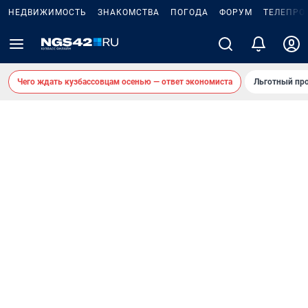
НЕДВИЖИМОСТЬ
ЗНАКОМСТВА
ПОГОДА
ФОРУМ
ТЕЛЕПРО
Чего ждать кузбассовцам осенью — ответ экономиста
Льготный про