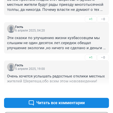
местные жители будут рады приезду многотысячной 
толпы, да никогда. Почему власти не думают о тех 
людях которые не могут поехать в шерегеш. Далеко и 
+1
–0
дорого. В Шерегеше частник и вряд ли деньги пойдут 
в казну города, деньги осядут в кармане частников. 
Гость
Вы город сделайте красивым, чистым, зелёным, 
6 апреля 2025, 04:20
чтобы люди могли отдыхать именно в городе, 
Эти сказки по улучшению жизни кузбассовцем мы 
благоустройте парки, пляжи, создайте зелёные зоны 
слышим не один десяток лет.середюк обещал 
отдыха и для этого не надо 200 млрд. А люди вам за 
улучшение экологии ,но ничего не сделано и деньги 
это большущее спасибо скажут. А сейчас кроме мата 
исчезли .миллиарды рублей на развитие шерегеша 
в вашу сторону я не наблюдаю.
+1
–0
как всегда утекут в карманы чиновников.прибыль 
получают только владельцы отелей.а они и так люди 
Гость
далеко не бедные,должны обустраивать свой курорт 
5 апреля 2025, 19:00
за собственные деньги.
Очень хочется услышать радостные отклики местных 
жителей Шерегеша,обо всем этом нововведении!
+0
–0
Читать все комментарии