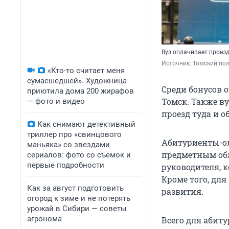
Вуз оплачивает проез
Источник: 
Томский пол
«Кто-то считает меня
сумасшедшей». Художница
Среди бонусов о
приютила дома 200 жирафов
Томск. Также в
— фото и видео
проезд туда и о
Как снимают детективный
триллер про «свинцового
Абитуриенты-о
маньяка» со звездами
предметным обл
сериалов: фото со съемок и
первые подробности
руководителя, 
Кроме того, дл
Как за август подготовить
развития.
огород к зиме и не потерять
урожай в Сибири — советы
агронома
Всего для абиту