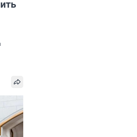
чить
в