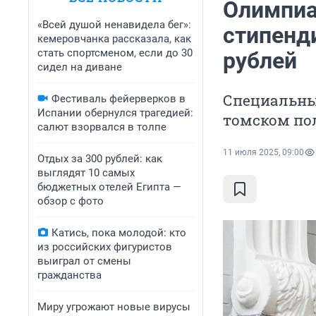
Олимпиа
«Всей душой ненавидела бег»:
стипенд
кемеровчанка рассказала, как
стать спортсменом, если до 30
рублей
сидел на диване
Специальны
Фестиваль фейерверков в
Испании обернулся трагедией:
томском по
салют взорвался в толпе
11 июля 2025, 09:00
Отдых за 300 рублей: как
выглядят 10 самых
бюджетных отелей Египта —
обзор с фото
Катись, пока молодой: кто
из российских фигуристов
выиграл от смены
гражданства
Миру угрожают новые вирусы