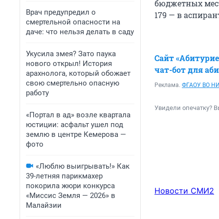
бюджетных места
Врач предупредил о
179 — в аспиран
смертельной опасности на
даче: что нельзя делать в саду
Укусила змея? Зато паука
Сайт «Абитури
нового открыл! История
чат-бот для аб
арахнолога, который обожает
свою смертельно опасную
Реклама.
ФГАОУ ВО НИ
работу
Увидели опечатку? В
«Портал в ад» возле квартала
юстиции: асфальт ушел под
землю в центре Кемерова —
фото
«Люблю выигрывать!» Как
39-летняя парикмахер
покорила жюри конкурса
Новости СМИ2
«Миссис Земля — 2026» в
Малайзии