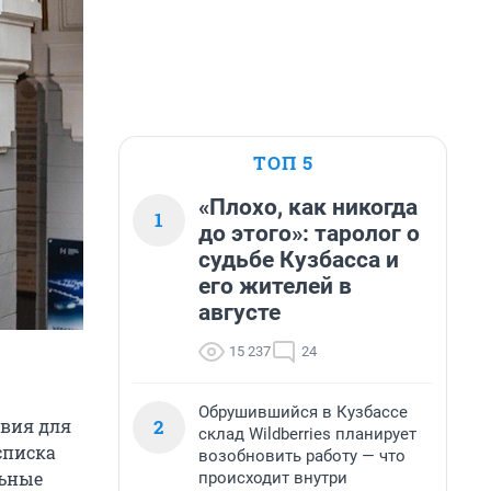
ТОП 5
«Плохо, как никогда
1
до этого»: таролог о
судьбе Кузбасса и
его жителей в
августе
15 237
24
Обрушившийся в Кузбассе
2
овия для
склад Wildberries планирует
списка
возобновить работу — что
льные
происходит внутри