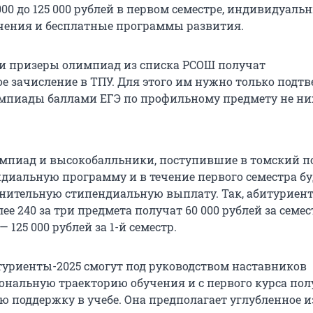
000
до
125 000
рублей в первом семестре, индивидуаль
чения и бесплатные программы развития.
 и призеры олимпиад из списка РСОШ получат
е зачисление в ТПУ. Для этого им нужно только подт
мпиады баллами ЕГЭ по профильному предмету не ниж
мпиад и высокобалльники, поступившие в томский по
ндиальную программу и в течение первого семестра б
нительную стипендиальную выплату. Так, абитуриент
лее 240 за три предмета получат
60 000
рублей за семест
 —
125 000
рублей за 1-й семестр.
итуриенты-2025 смогут под руководством наставников
ональную траекторию обучения и с первого курса пол
 поддержку в учебе. Она предполагает углубленное 