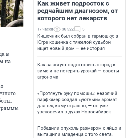
Как живет подросток с
редчайшим диагнозом, от
которого нет лекарств
17 часов
38 322
5
Кишечник был собран в гармошку: в
Югре кошечка с тяжелой судьбой
ищет новый дом — ее история
да в
ы на
Как за август подготовить огород к
зиме и не потерять урожай — советы
агронома
по
учного
«Протянуть руку помощи»: незрячий
парфюмер создал «уютный» аромат
боты.
для тех, кому страшно, — он уже
ограммы
увековечил в духах Новосибирск
Победили опухоль размером с яйцо и
вытащили младенца с того света.