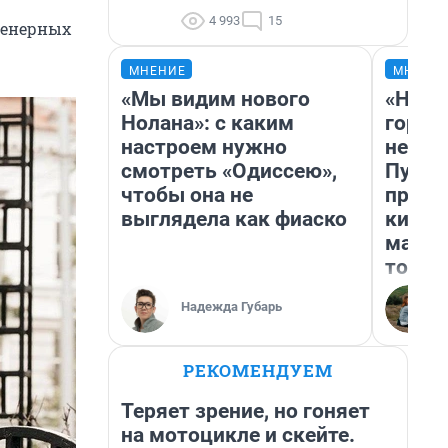
4 993
15
женерных
МНЕНИЕ
МНЕНИ
«Мы видим нового
«Нет 
Нолана»: с каким
городо
настроем нужно
недоф
смотреть «Одиссею»,
Путеш
чтобы она не
проех
выглядела как фиаско
килом
машин
того
Надежда Губарь
РЕКОМЕНДУЕМ
Теряет зрение, но гоняет
на мотоцикле и скейте.