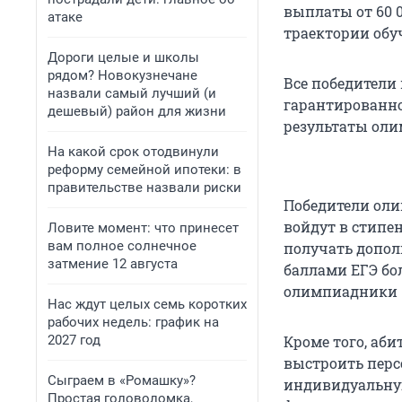
выплаты от
60 
атаке
траектории обу
Дороги целые и школы
рядом? Новокузнечане
Все победители
назвали самый лучший (и
гарантированно
дешевый) район для жизни
результаты оли
На какой срок отодвинули
реформу семейной ипотеки: в
правительстве назвали риски
Победители оли
войдут в стипе
Ловите момент: что принесет
вам полное солнечное
получать допол
затмение 12 августа
баллами ЕГЭ бо
олимпиадники
Нас ждут целых семь коротких
рабочих недель: график на
2027 год
Кроме того, аб
выстроить перс
Сыграем в «Ромашку»?
индивидуальную
Простая головоломка,