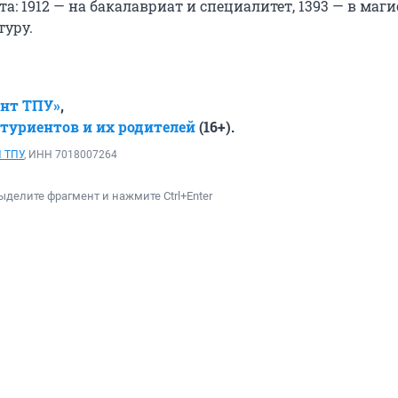
: 1912 — на бакалавриат и специалитет, 1393 — в маги
туру.
ент ТПУ»
,
итуриентов и их родителей
(16+).
 ТПУ
, ИНН 7018007264
ыделите фрагмент и нажмите Ctrl+Enter