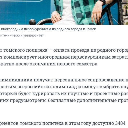
д иногородним первокурсникам из родного города в Томск
итехнический университет
т томского политеха — оплата проезда из родного горо
уз компенсирует иногородним первокурсникам затрат
братно после окончания первого семестра.
лимпиадники получат персональное сопровождение 
астям всероссийских олимпиад и смогут выбрать на
который будет курировать их научные и проектные ра
я них предусмотрены бесплатные дополнительные пр
риентов томского политеха в этом году доступно 3484