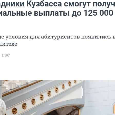
дники Кузбасса смогут полу
иальные выплаты до 125 000
е условия для абитуриентов появились 
литехе
2 597