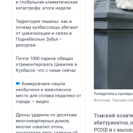
и глобальная климатическая
катастрофа: итоги недели
Территория тишины: как и
почему кузбассовцы убегают
от цивилизации и связи в
Поднебесные Зубья —
репортаж
Почти 1000 парков обещал
отремонтировать Цивилев в
Кузбассе: что с ними сейчас
Кемеровчане нашли
необычное и живописное
Победители и призеры
место для сплава недалеко от
Источник: 
Томский пол
города — видео
Дроны ударили по десяткам
Томский полите
многоквартирных домов,
абитуриентов, 
многие охватил огонь,
РСОШ и с высок
пострадали дети: главное об