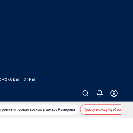
ОМОКОДЫ
ИГРЫ
громный провал возник в центре Кемерова
Трассу между Кузбассом и 