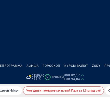
ЛЕПРОГРАММА
АФИША
ГОРОСКОП
КУРСЫ ВАЛЮТ
ZODY
ПР
USD 82,17
СЕЙЧАС
2
ПРОБКИ
+22°C
EUR 94,84
картой «Мир»
Чем удивит кемеровчан новый Парк за 1,3 млрд руб
О