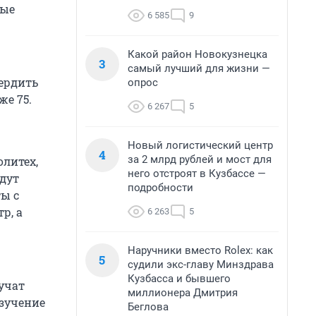
ные
6 585
9
Какой район Новокузнецка
3
самый лучший для жизни —
вердить
опрос
е 75.
6 267
5
Новый логистический центр
4
за 2 млрд рублей и мост для
литех,
него отстроят в Кузбассе —
удут
подробности
ы с
р, а
6 263
5
Наручники вместо Rolex: как
5
судили экс-главу Минздрава
Кузбасса и бывшего
учат
миллионера Дмитрия
изучение
Беглова