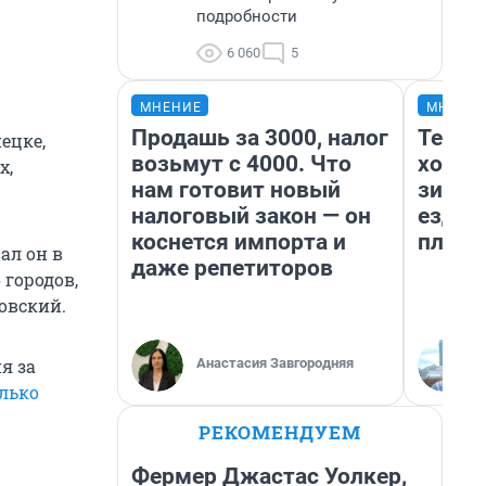
подробности
6 060
5
МНЕНИЕ
МНЕНИ
Продашь за 3000, налог
Тепло
ецке,
возьмут с 4000. Что
холод
х,
нам готовит новый
зимой
налоговый закон — он
ездит
коснется импорта и
плюсы
ал он в
даже репетиторов
 городов,
зовский.
Анастасия Завгородняя
я за
лько
РЕКОМЕНДУЕМ
Фермер Джастас Уолкер,