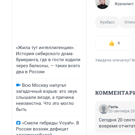
Журналист
Кузбасс
Отоп
6
«Жила тут интеллигенция».
История сибирского дома-
бумеранга, где в гости ходили
Увидели опечатку? В
через балконы, — таких всего
два в России
Всю Москву напугал
загадочный взрыв: его звук
КОММЕНТАР
слышали везде, а причина
неизвестна. Что это могло
Гость
быть
20 сентября 20
Сегодня 20 сентя
«Смели гибриды Voyah». В
вовремя отчитат
России возник дефицит