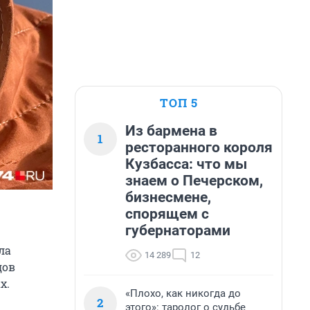
ТОП 5
Из бармена в
1
ресторанного короля
Кузбасса: что мы
знаем о Печерском,
бизнесмене,
спорящем с
губернаторами
ла
14 289
12
дов
х.
«Плохо, как никогда до
2
этого»: таролог о судьбе