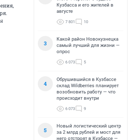
Кузбасса и его жителей в
ения,
августе
ря.
мы
7 801
10
Какой район Новокузнецка
3
самый лучший для жизни —
опрос
6 073
5
Обрушившийся в Кузбассе
4
склад Wildberries планирует
возобновить работу — что
происходит внутри
6 073
9
Новый логистический центр
5
за 2 млрд рублей и мост для
него отстроят в Кузбассе —