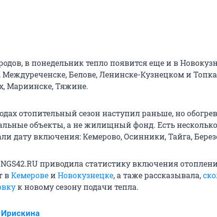
одов, в понедельник тепло появится еще и в Новокузн
, Междуреченске, Белове, Ленинске-Кузнецком и Топка
х, Мариинске, Тяжине.
родах отопительный сезон наступил раньше, но обогрев
альные объекты, а не жилищный фонд. Есть несколько
али дату включения: Кемерово, Осинники, Тайга, Бере
 NGS42.RU приводила статистику включения отоплени
т в
Кемерове
и
Новокузнецке
, а таже рассказывала,
ско
овку
к новому сезону подачи тепла.
 Ирискина