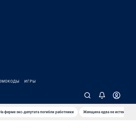
ОМОКОДЫ
ИГРЫ
На ферме экс-депутата погибли работники
Женщина едва не истекла кро