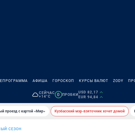
ЛЕПРОГРАММА
АФИША
ГОРОСКОП
КУРСЫ ВАЛЮТ
ZODY
ПР
USD 82,17
СЕЙЧАС
0
ПРОБКИ
+14°C
EUR 94,84
ый проезд с картой «Мир»
Кузбасский мэр-взяточник хочет домой
НЫЙ СЕЗОН