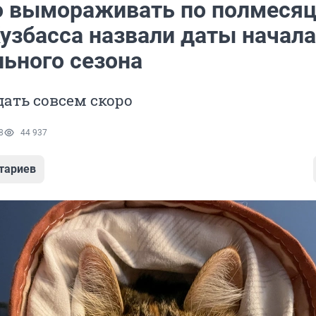
о вымораживать по полмесяц
Кузбасса назвали даты начала
льного сезона
дать совсем скоро
8
44 937
тариев