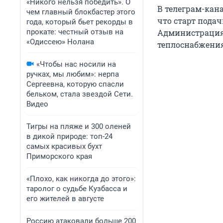
«Никого нельзя победить». О
В телеграм-кан
чем главный блокбастер этого
что старт подач
года, который бьет рекорды в
прокате: честный отзыв на
Администрация 
«Одиссею» Нолана
теплоснабжения
«Чтобы нас носили на
ручках, мы любим»: нерпа
Сергеевна, которую спасли
бельком, стала звездой Сети.
Видео
Тигры на пляже и 300 оленей
в дикой природе: топ-24
самых красивых бухт
Приморского края
«Плохо, как никогда до этого»:
таролог о судьбе Кузбасса и
его жителей в августе
Россию атаковали больше 200