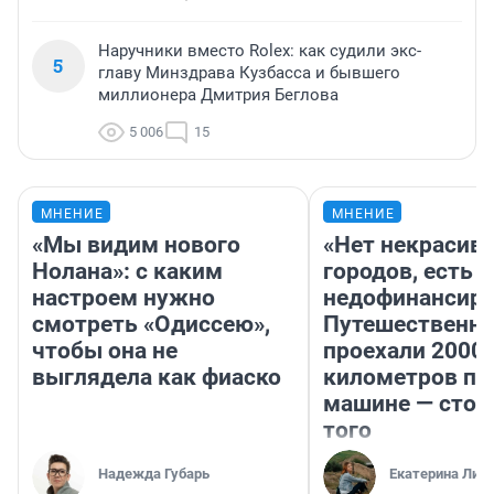
Наручники вместо Rolex: как судили экс-
5
главу Минздрава Кузбасса и бывшего
миллионера Дмитрия Беглова
5 006
15
МНЕНИЕ
МНЕНИЕ
«Мы видим нового
«Нет некрасив
Нолана»: с каким
городов, есть
настроем нужно
недофинансиро
смотреть «Одиссею»,
Путешественн
чтобы она не
проехали 2000
выглядела как фиаско
километров по 
машине — стои
того
Надежда Губарь
Екатерина Лит