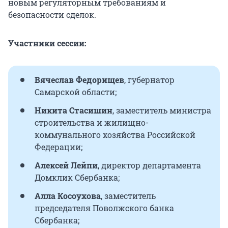
новым регуляторным требованиям и
Наталия Цайтлер
, председатель
безопасности сделок.
Поволжского банка Сбербанка;
Алексей Лейпи
, директор департамента
Участники сессии:
Домклик Сбербанка;
Олег Кононенко
, космонавт, Герой
Вячеслав Федорищев
, губернатор
Российской Федерации, Почетный
Самарской области;
гражданин Самарской области;
Никита Стасишин
, заместитель министра
Александр Каплан
, психофизиолог,
строительства и жилищно-
профессор МГУ;
коммунального хозяйства Российской
Алексей Арушанян
, младший партнер,
Федерации;
«Стрелка»;
Алексей Лейпи
, директор департамента
Екатерина Гельфанд
, управляющий
Домклик Сбербанка;
директор, Умный дом Sber;
Алла Косоухова
, заместитель
Екатерина Гладух
, лидер дивизиона
председателя Поволжского банка
«Готовое жилье», Домклик;
Сбербанка;