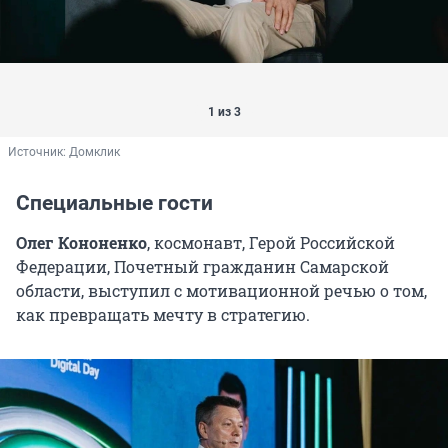
судебно-претензионной и корпоративной
работы, Домклик;
Александр Оникиенко
, директор digital-
департамента, NF GROUP;
1 из 3
Рауль Певадзе
, коммерческий директор,
Источник: 
Домклик
«ЮгСтройИнвест»;
Ксения Плешкова
, коммерческий директор,
Специальные гости
Единый ресурс застройщиков;
Олег Кононенко
, космонавт, Герой Российской
Алексей Попов
, главный аналитик, «Циан»;
Федерации, Почетный гражданин Самарской
Дмитрий Рябов
, председатель совета
области, выступил с мотивационной речью о том,
директоров, DARS;
как превращать мечту в стратегию.
Алена Уварова
, директор юридического
управления, Домклик;
Дмитрий Штурмин
, территориальный
менеджер Управления финансирования