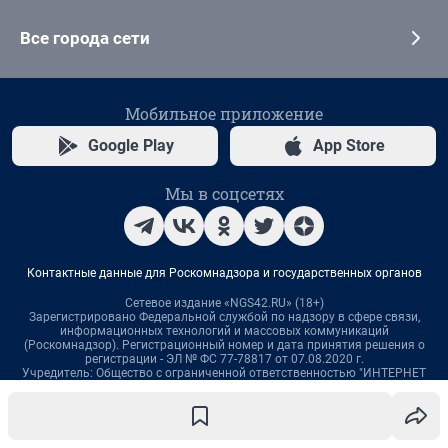
Все города сети
Мобильное приложение
Google Play
App Store
Мы в соцсетях
Контактные данные для Роскомнадзора и государственных органов
Сетевое издание «NGS42.RU» (18+)
Зарегистрировано Федеральной службой по надзору в сфере связи,
информационных технологий и массовых коммуникаций
(Роскомнадзор). Регистрационный номер и дата принятия решения о
регистрации - ЭЛ № ФС 77-78817 от 07.08.2020 г.
Учредитель: Общество с ограниченной ответственностью "ИНТЕРНЕТ
ТЕХНОЛОГИИ"
Главный редактор: Левчук Александр Николаевич
Адрес редакции: 650000, Россия, Кемерово, ул. 50 лет Октября, д. 11, офис
201, телефон +7 (3842) 23-22-60
Электронный адрес редакции:
ngs42@shkulev.ru