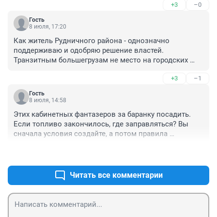
+3
–0
Гость
8 июля, 17:20
Как житель Рудничного района - однозначно 
поддерживаю и одобряю решение властей. 
Транзитным большегрузам не место на городских 
улицах, построили обход - а они всё равно в город 
+3
–1
лезут ... И по безопасности правильно - привезут всё 
что угодно, лишь бы оплатили ...
Гость
8 июля, 14:58
Этих кабинетных фантазеров за баранку посадить. 
Если топливо закончилось, где заправляться? Вы 
сначала условия создайте, а потом правила 
устанавливайте.
+1
–3
Читать все комментарии