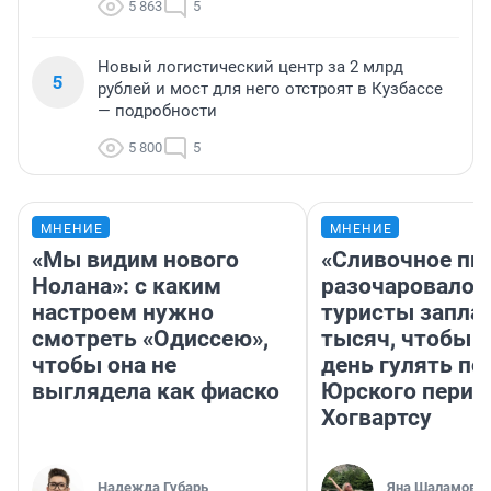
5 863
5
Новый логистический центр за 2 млрд
5
рублей и мост для него отстроят в Кузбассе
— подробности
5 800
5
МНЕНИЕ
МНЕНИЕ
«Мы видим нового
«Сливочное пи
Нолана»: с каким
разочаровало»
настроем нужно
туристы запла
смотреть «Одиссею»,
тысяч, чтобы 
чтобы она не
день гулять по
выглядела как фиаско
Юрского перио
Хогвартсу
Надежда Губарь
Яна Шаламова