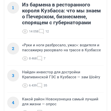
Из бармена в ресторанного
1
короля Кузбасса: что мы знаем
о Печерском, бизнесмене,
спорящем с губернаторами
14 058
12
«Руки и ноги разбросало, ужас»: водителя и
2
пассажирку разорвало на трассе в Кузбассе
8 468
7
Найден инвестор для достройки
3
Крапивинской ГЭС в Кузбассе — зам Шойгу
6 439
35
Какой район Новокузнецка самый лучший
4
для жизни — опрос