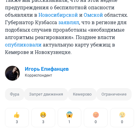
предупреждения о беспилотной опасности
объявляли в
Новосибирской
и
Омской
областях.
Губернатор Кузбасса
заявлял
, что в регионе для
подобных случаев проработаны «необходимые
алгоритмы реагирования». Позднее власти
опубликовали
актуальную карту убежищ в
Кемерове и Новокузнецке.
Игорь Епифанцев
Корреспондент
Фура
Запрет движения
Кемерово
Ограничение
3
3
1
0
0