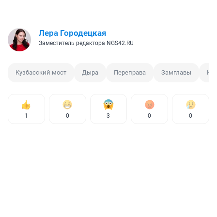
Лера Городецкая
Заместитель редактора NGS42.RU
Кузбасский мост
Дыра
Переправа
Замглавы
Ке
1
0
3
0
0