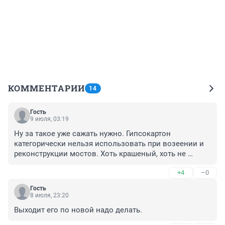
КОММЕНТАРИИ
14
Гость
9 июля, 03:19
Ну за такое уже сажать нужно. Гипсокартон 
категорически нельзя использовать при возеении и 
реконструкции мостов. Хоть крашеный, хоть не 
крашеный он воду все равно тянет (так утверждает 
+4
–0
здравый смысл и ГОСТЫ с СанПинами). Это какой-то 
детский лепет со стороны ответственного чиновника. 
Гость
Если он такой глупенький, то что он делает в таком 
8 июля, 23:20
ответственном кресле и кто его туда посадил? Если 
Выходит его по новой надо делать.
же он умненький и публично втирает такое - он 
опасен на знимаемой должности и срочно нуждается 