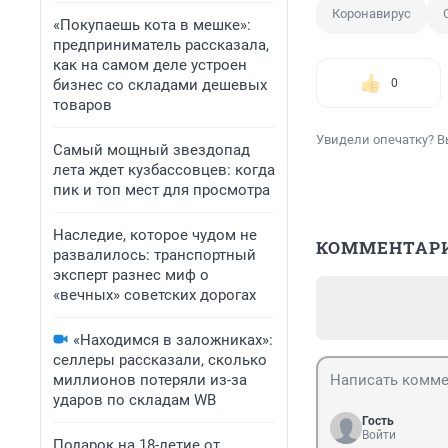
Коронавирус
«Покупаешь кота в мешке»:
предприниматель рассказала,
как на самом деле устроен
бизнес со складами дешевых
0
товаров
Увидели опечатку? В
Самый мощный звездопад
лета ждет кузбассовцев: когда
пик и топ мест для просмотра
Наследие, которое чудом не
КОММЕНТАР
развалилось: транспортный
эксперт разнес миф о
«вечных» советских дорогах
«Находимся в заложниках»:
селлеры рассказали, сколько
миллионов потеряли из-за
ударов по складам WB
Гость
Войти
Подарок на 18-летие от