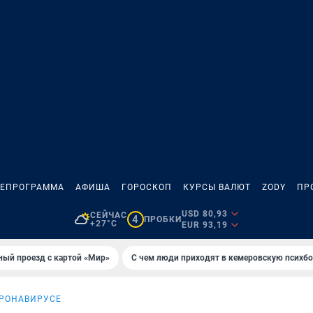
ЛЕПРОГРАММА
АФИША
ГОРОСКОП
КУРСЫ ВАЛЮТ
ZODY
ПР
USD 80,93
СЕЙЧАС
4
ПРОБКИ
+27°C
EUR 93,19
ный проезд с картой «Мир»
С чем люди приходят в кемеровскую психб
ОРОНАВИРУСЕ