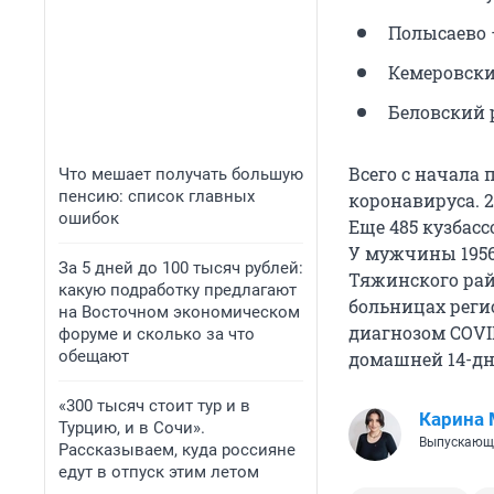
Полысаево —
Кемеровский
Беловский р
Всего с начала 
Что мешает получать большую
пенсию: список главных
коронавируса. 2
ошибок
Еще 485 кузбасс
У мужчины 1956
За 5 дней до 100 тысяч рублей:
Тяжинского рай
какую подработку предлагают
больницах реги
на Восточном экономическом
диагнозом COVID
форуме и сколько за что
обещают
домашней 14-дн
«300 тысяч стоит тур и в
Карина
Турцию, и в Сочи».
Выпускающ
Рассказываем, куда россияне
едут в отпуск этим летом