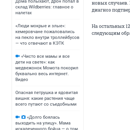
Дома полыхают, дрон попал в
новых случаев. 
склад Wildberries: главное о
диагноз подтве
налетах
На остальных 1
«Люди мокрые и злые»:
кемеровчане пожаловались
следующим обр
на пекло внутри троллейбусов
— что отвечают в КЭТК
«Чисто все мамы и все
дети на свете»: как
медвежонок Момота покорил
буквально весь интернет.
Видео
Опасная петрушка и ядовитая
вишня: какие растения чаще
всего путают со съедобными
«Долго боялась
выходить на улицу». Мама
искалеченного бойца — о том,