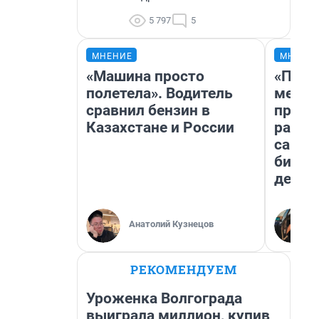
5 797
5
МНЕНИЕ
МНЕНИ
«Машина просто
«Поку
полетела». Водитель
мешке
сравнил бензин в
предп
Казахстане и России
расска
самом
бизне
дешев
Анатолий Кузнецов
РЕКОМЕНДУЕМ
Уроженка Волгограда
выиграла миллион, купив