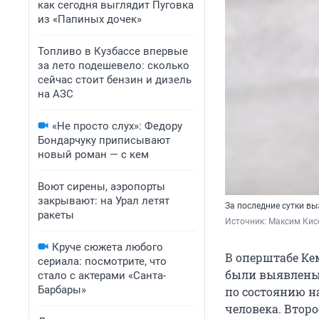
как сегодня выглядит Пуговка
из «Папиных дочек»
Топливо в Кузбассе впервые
за лето подешевело: сколько
сейчас стоит бензин и дизель
на АЗС
«Не просто слух»: Федору
Бондарчуку приписывают
новый роман — с кем
Воют сирены, аэропорты
закрывают: на Урал летят
За последние сутки вы
ракеты
Источник: 
Максим Кис
Круче сюжета любого
В оперштабе Ке
сериала: посмотрите, что
были выявлены 
стало с актерами «Санта-
Барбары»
по состоянию на
человека. Второ