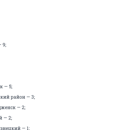
 9;
 — 5;
кий район — 3;
женск — 2;
 — 2;
знецкий — 1;