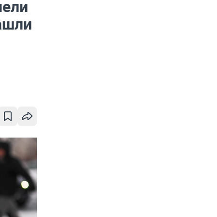
лели
ашли