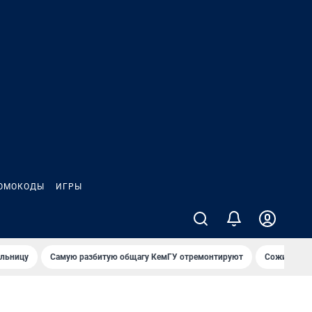
ОМОКОДЫ
ИГРЫ
ольницу
Самую разбитую общагу КемГУ отремонтируют
Сожительни