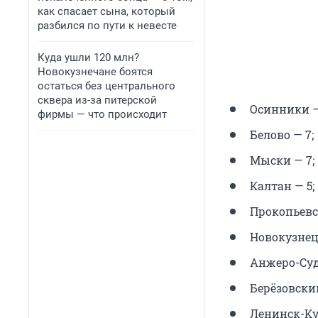
как спасает сына, который
разбился по пути к невесте
Куда ушли 120 млн?
Новокузнечане боятся
остаться без центрального
сквера из-за питерской
Осинники —
фирмы — что происходит
Белово — 7;
Мыски — 7;
Калтан — 5;
Прокопьевск
Новокузнец
Анжеро-Суд
Берёзовский
Ленинск-Ку