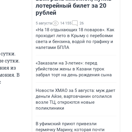
лотерейный билет за 20
рублей
5 августа
14 155
26
«На 18 отдыхающих 18 поваров». Как
проходит лето в Крыму с перебоями
света и бензина, водой по графику и
налетами БПЛА
 сутки.
е сутки.
«Заказали на 3-летие»: перед
ния из
убийством жены в Казани турок
мония. В
забрал торт на день рождения сына
с
Новости ХМАО за 5 августа: муж дает
деньги Айзе, вартовчанин оголился
возле ТЦ, откроются новые
поликлиники
В уфимский приют привезли
пермячку Марину, которая почти