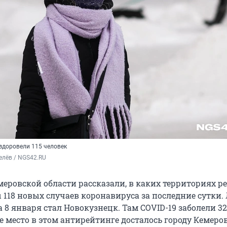
здоровели 115 человек
елёв / NGS42.RU
меровской области рассказали, в каких территориях р
118 новых случаев коронавируса за последние сутки.
 8 января стал Новокузнецк. Там COVID-19 заболели 32
е место в этом антирейтинге досталось городу Кемеров