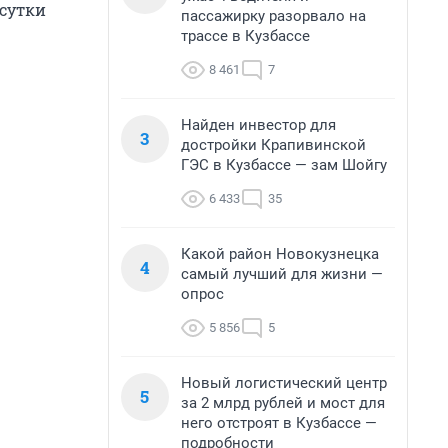
 сутки
пассажирку разорвало на
трассе в Кузбассе
8 461
7
Найден инвестор для
3
достройки Крапивинской
ГЭС в Кузбассе — зам Шойгу
6 433
35
Какой район Новокузнецка
4
самый лучший для жизни —
опрос
5 856
5
Новый логистический центр
5
за 2 млрд рублей и мост для
него отстроят в Кузбассе —
подробности