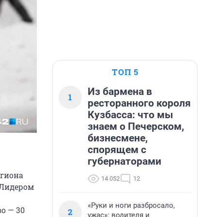
ТОП 5
Из бармена в
1
ресторанного короля
Кузбасса: что мы
знаем о Печерском,
бизнесмене,
спорящем с
губернаторами
егиона
14 052
12
 Лидером
«Руки и ноги разбросало,
о — 30
2
ужас»: водителя и