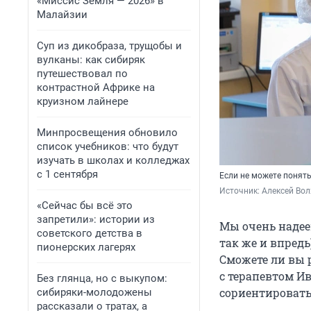
«Миссис Земля — 2026» в
Малайзии
Суп из дикобраза, трущобы и
вулканы: как сибиряк
путешествовал по
контрастной Африке на
круизном лайнере
Минпросвещения обновило
список учебников: что будут
изучать в школах и колледжах
с 1 сентября
Если не можете понять
Источник: 
Алексей Вол
«Сейчас бы всё это
запретили»: истории из
Мы очень надеем
советского детства в
так же и впредь
пионерских лагерях
Сможете ли вы 
с терапевтом И
Без глянца, но с выкупом:
сориентировать
сибиряки-молодожены
рассказали о тратах, а