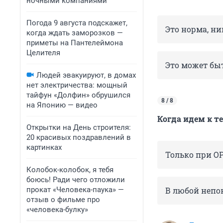
ночными компаниями
Погода 9 августа подскажет,
Это норма, ни
когда ждать заморозков —
приметы на Пантелеймона
Целителя
Это может быт
Людей эвакуируют, в домах
нет электричества: мощный
тайфун «Долфин» обрушился
8 / 8
на Японию — видео
Когда идем к т
Открытки на День строителя:
20 красивых поздравлений в
картинках
Только при О
Колобок-колобок, я тебя
боюсь! Ради чего отложили
прокат «Человека-паука» —
В любой непо
отзыв о фильме про
«человека-булку»