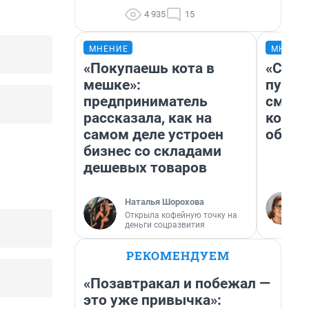
4 935
15
МНЕНИЕ
МНЕНИ
«Покупаешь кота в
«Спут
мешке»:
пургу»
предприниматель
смерт
рассказала, как на
котор
самом деле устроен
обнар
бизнес со складами
дешевых товаров
Наталья Шорохова
Открыла кофейную точку на
деньги соцразвития
РЕКОМЕНДУЕМ
«Позавтракал и побежал —
это уже привычка»: