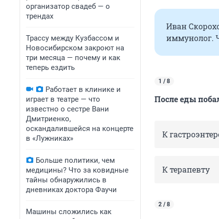
организатор свадеб — о
трендах
Иван Скорох
иммунолог. 
Трассу между Кузбассом и
Новосибирском закроют на
три месяца — почему и как
теперь ездить
1 / 8
Работает в клинике и
После еды поба
играет в театре — что
известно о сестре Вани
Дмитриенко,
оскандалившейся на концерте
К гастроэнтер
в «Лужниках»
Больше политики, чем
К терапевту
медицины? Что за ковидные
тайны обнаружились в
дневниках доктора Фаучи
2 / 8
Машины сложились как