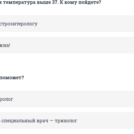
и температура выше 37. К кому пойдете?
астроэнтерологу
жна!
 поможет?
ролог
ь специальный врач — трихолог