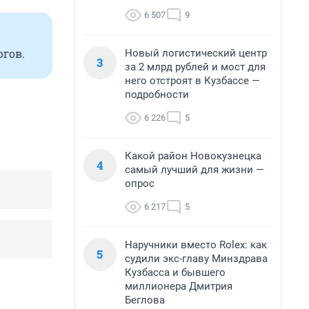
6 507
9
гов.
Новый логистический центр
3
за 2 млрд рублей и мост для
него отстроят в Кузбассе —
подробности
6 226
5
Какой район Новокузнецка
4
самый лучший для жизни —
опрос
6 217
5
Наручники вместо Rolex: как
5
судили экс-главу Минздрава
Кузбасса и бывшего
миллионера Дмитрия
Беглова