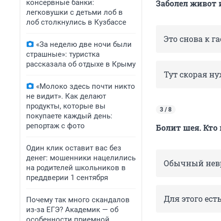
консервные банки:
Заболел живот 
легковушки с детьми лоб в
лоб столкнулись в Кузбассе
Это снова к г
«За неделю две ночи были
страшные»: туристка
рассказала об отдыхе в Крыму
Тут скорая ну
«Молоко здесь почти никто
не видит». Как делают
продукты, которые вы
3 / 8
покупаете каждый день:
репортаж с фото
Болит шея. Кто
Один клик оставит вас без
денег: мошенники нацелились
Обычный нев
на родителей школьников в
преддверии 1 сентября
Для этого ест
Почему так много скандалов
из-за ЕГЭ? Академик — об
особенности приемной