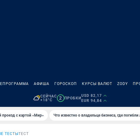
ЛЕПРОГРАММА
АФИША
ГОРОСКОП
КУРСЫ ВАЛЮТ
ZODY
ПР
USD 82,17
СЕЙЧАС
2
ПРОБКИ
+18°C
EUR 94,84
 проезд с картой «Мир»
Что известно о владельце бизнеса, где погибли
Е ТЕСТЫ
ТЕСТ