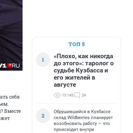
ТОП 5
«Плохо, как никогда
1
до этого»: таролог о
судьбе Кузбасса и
его жителей в
августе
15 145
24
ать себя
ьем.
? Вместе
Обрушившийся в Кузбассе
2
склад Wildberries планирует
ожет
возобновить работу — что
происходит внутри