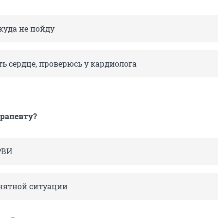
куда не пойду
ь сердце, проверюсь у кардиолога
ерапевту?
РВИ
нятной ситуации