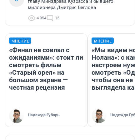
главу Минздрава Кузбасса и бывшего
миллионера Дмитрия Беглова
4 954
15
МНЕНИЕ
МНЕНИЕ
«Финал не совпал с
«Мы видим нов
ожиданиями»: стоит ли
Нолана»: с как
смотреть фильм
настроем нужн
«Старый орел» на
смотреть «Оди
большом экране —
чтобы она не
честная рецензия
выглядела как
Надежда Губарь
Надежда Губар