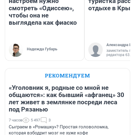
настроем нужно
туристка расск
смотреть «Одиссею»,
отдыхе в Крым
чтобы она не
выглядела как фиаско
Александра Ис
Надежда Губарь
заместитель гл
редактора 63.RU
РЕКОМЕНДУЕМ
«Уголовник я, родные со мной не
общаются»: как бывший «афганец» 30
лет живет в землянке посреди леса
под Рязанью
7 часов
5 497
3
Сыграем в «Ромашку»? Простая головоломка,
которая взбодрит мозг не хуже кофе