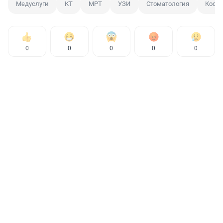
Медуслуги
КТ
МРТ
УЗИ
Стоматология
Косм
0
0
0
0
0