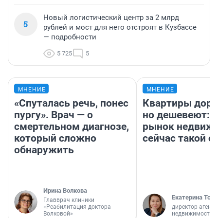
Новый логистический центр за 2 млрд
5
рублей и мост для него отстроят в Кузбассе
— подробности
5 725
5
МНЕНИЕ
МНЕНИЕ
«Спуталась речь, понес
Квартиры дор
пургу». Врач — о
но дешевеют: 
смертельном диагнозе,
рынок недвиж
который сложно
сейчас такой 
обнаружить
Ирина Волкова
Екатерина Торо
Главврач клиники
«Реабилитация доктора
директор агентс
Волковой»
недвижимости