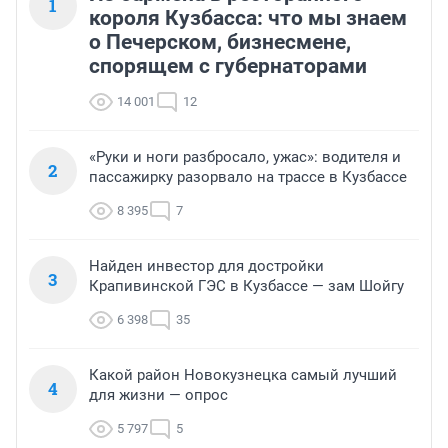
1
короля Кузбасса: что мы знаем
о Печерском, бизнесмене,
спорящем с губернаторами
14 001
12
«Руки и ноги разбросало, ужас»: водителя и
2
пассажирку разорвало на трассе в Кузбассе
8 395
7
Найден инвестор для достройки
3
Крапивинской ГЭС в Кузбассе — зам Шойгу
6 398
35
Какой район Новокузнецка самый лучший
4
для жизни — опрос
5 797
5