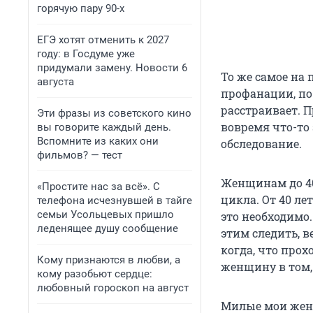
горячую пару 90-х
ЕГЭ хотят отменить к 2027
году: в Госдуме уже
придумали замену. Новости 6
То же самое на 
августа
профанации, по 
расстраивает. 
Эти фразы из советского кино
вовремя что-то
вы говорите каждый день.
Вспомните из каких они
обследование.
фильмов? — тест
Женщинам до 40
«Простите нас за всё». С
цикла. От 40 ле
телефона исчезнувшей в тайге
семьи Усольцевых пришло
это необходимо.
леденящее душу сообщение
этим следить, в
когда, что прох
Кому признаются в любви, а
женщину в том, 
кому разобьют сердце:
любовный гороскоп на август
Милые мои женщ