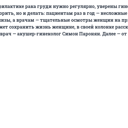
филактике рака груди нужно регулярно, уверены гин
орить, но и делать: пациентам раз в год
—
несложные
лизы, а врачам — тщательные осмотры
женщин
на пр
ожет сохранить жизнь женщине, в своей колонке расс
 вра
ч — ак
ушер-гинеколог Симон Паронян. Далее — от