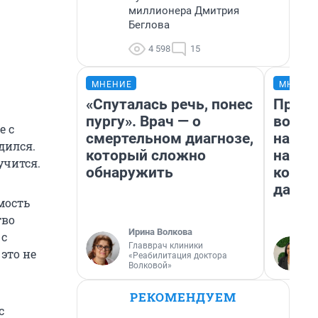
миллионера Дмитрия
Беглова
4 598
15
МНЕНИЕ
МНЕНИ
«Спуталась речь, понес
Прода
пургу». Врач — о
возьм
е с
смертельном диагнозе,
нам г
дился.
который сложно
налог
учится.
обнаружить
косне
даже 
мость
тво
Ирина Волкова
 с
Главврач клиники
это не
«Реабилитация доктора
Волковой»
РЕКОМЕНДУЕМ
с