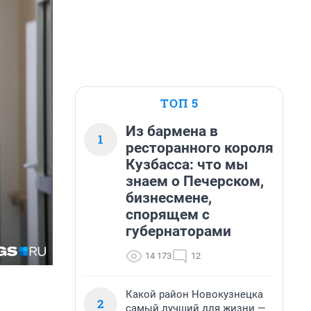
ТОП 5
Из бармена в
1
ресторанного короля
Кузбасса: что мы
знаем о Печерском,
бизнесмене,
спорящем с
губернаторами
14 173
12
Какой район Новокузнецка
2
самый лучший для жизни —