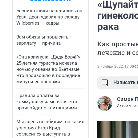
«Щупайт
Беспилотники нацелились на
гинекол
Урал: дрон ударил по складу
Wildberries — кадры
рака
Вам обязаны повысить
Как просты
зарплату — причина
лечение и с
«Она крикнула: „Дядя Боря!“»
25-летняя туристка исчезла
2 ноября 2022, 17:00
ночью у океана во Вьетнаме.
Что произошло в последние
минуты ее пропажи
Написать
Правила оплаты за
Симон 
коммуналку изменятся: что
Автор мнен
произойдет с квитанциями
Мы здесь не обидим: на каких
условиях Егор Крид
согласился выступить в