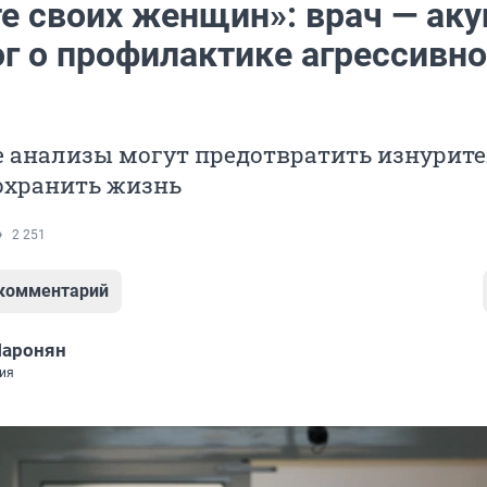
е своих женщин»: врач — аку
ог о профилактике агрессивно
е анализы могут предотвратить изнурит
охранить жизнь
2 251
 комментарий
Паронян
ия