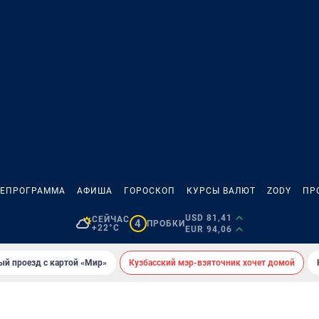
ЛЕПРОГРАММА
АФИША
ГОРОСКОП
КУРСЫ ВАЛЮТ
ZODY
ПР
USD 81,41
СЕЙЧАС
4
ПРОБКИ
+22°C
EUR 94,06
ый проезд с картой «Мир»
Кузбасский мэр-взяточник хочет домой