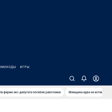
ОМОКОДЫ
ИГРЫ
На ферме экс-депутата погибли работники
Женщина едва не истекла кро