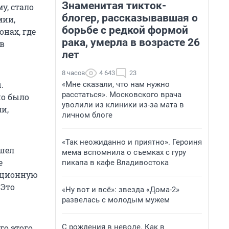
Знаменитая тикток-
у, стало
блогер, рассказывавшая о
мии,
борьбе с редкой формой
нах, где
рака, умерла в возрасте 26
 в
лет
8 часов
4 643
23
.
«Мне сказали, что нам нужно
расстаться». Московского врача
но было
уволили из клиники из-за мата в
и,
личном блоге
«Так неожиданно и приятно». Героиня
ишел
мема вспомнила о съемках с гуру
е
пикапа в кафе Владивостока
ационную
 Это
«Ну вот и всё»: звезда «Дома-2»
развелась с молодым мужем
С рождения в неволе. Как в
го этого