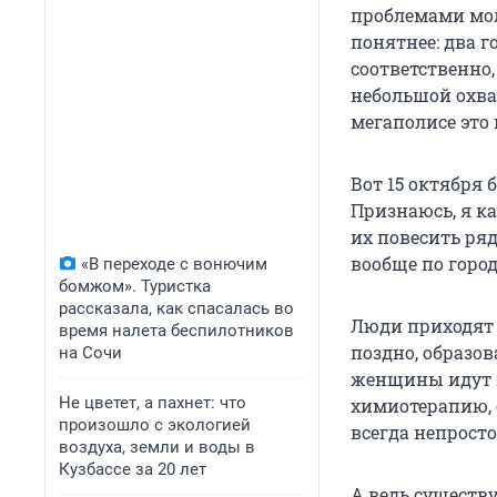
проблемами мол
понятнее: два г
соответственно
небольшой охват
мегаполисе это
Вот 15 октября
Признаюсь, я ка
их повесить ря
вообще по город
«В переходе с вонючим
бомжом». Туристка
рассказала, как спасалась во
Люди приходят 
время налета беспилотников
поздно, образов
на Сочи
женщины идут к
Не цветет, а пахнет: что
химиотерапию, 
произошло с экологией
всегда непросто
воздуха, земли и воды в
Кузбассе за 20 лет
А ведь существу