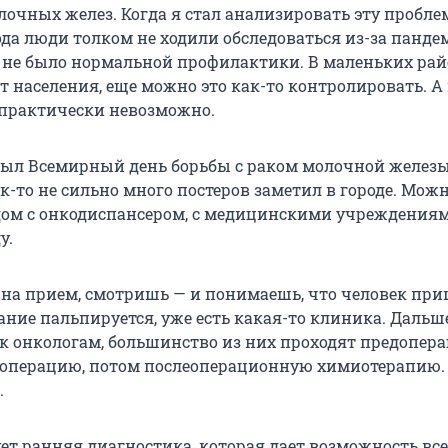
очных желез. Когда я стал анализировать эту проблем
ода люди толком не ходили обследоваться из-за панде
, не было нормальной профилактики. В маленьких райо
 населения, еще можно это как-то контролировать. А
 практически невозможно.
 был Всемирный день борьбы с раком молочной железы
к-то не сильно много постеров заметил в городе. Мож
дом с онкодиспансером, с медицинскими учреждениям
у.
на прием, смотришь — и понимаешь, что человек пр
ание пальпируется, уже есть какая-то клиника. Дальш
 онкологам, большинство из них проходят предопер
операцию, потом послеоперационную химиотерапию.
.
ет ранняя диагностика, которая дает возможность все