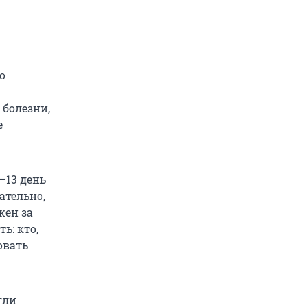
о
 болезни,
е
–13 день
ательно,
жен за
ь: кто,
овать
гли