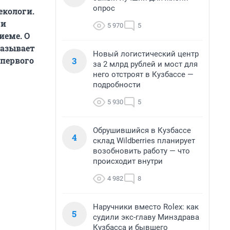
опрос
екологи.
 и
5 970
5
иеме. О
казывает
Новый логистический центр
3
 первого
за 2 млрд рублей и мост для
него отстроят в Кузбассе —
подробности
5 930
5
Обрушившийся в Кузбассе
4
склад Wildberries планирует
возобновить работу — что
происходит внутри
4 982
8
Наручники вместо Rolex: как
5
судили экс-главу Минздрава
Кузбасса и бывшего