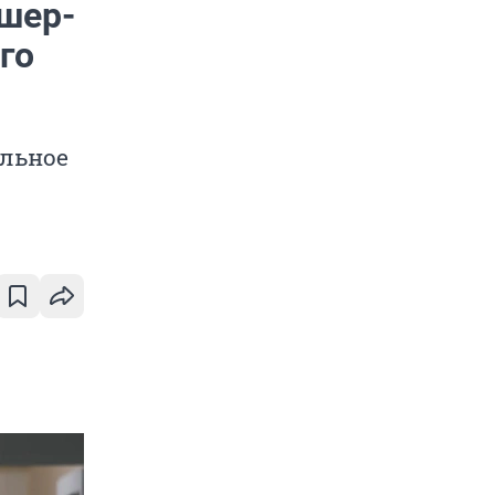
шер-
го
ельное