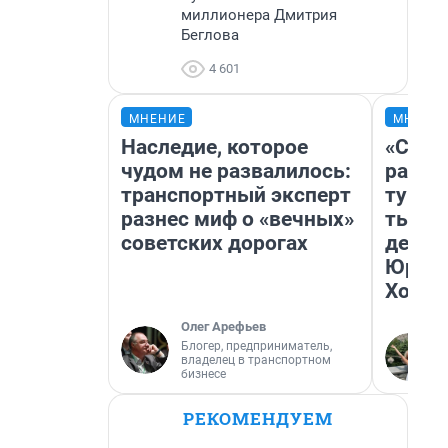
миллионера Дмитрия
Беглова
4 601
МНЕНИЕ
МНЕНИ
Наследие, которое
«Слив
чудом не развалилось:
разоч
транспортный эксперт
турис
разнес миф о «вечных»
тысяч
советских дорогах
день 
Юрско
Хогва
Олег Арефьев
Блогер, предприниматель,
владелец в транспортном
бизнесе
РЕКОМЕНДУЕМ