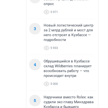
опрос
5 971
Новый логистический центр
3
за 2 млрд рублей и мост для
него отстроят в Кузбассе —
подробности
5 933
Обрушившийся в Кузбассе
4
склад Wildberries планирует
возобновить работу — что
происходит внутри
5 000
Наручники вместо Rolex: как
5
судили экс-главу Минздрава
Кузбасса и бывшего