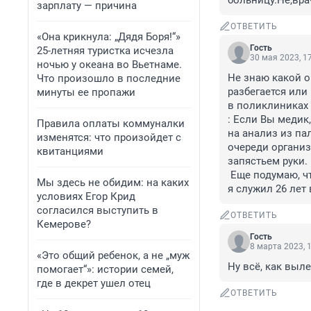
больницу.Не,вра
зарплату — причина
ОТВЕТИТЬ
«Она крикнула: „Дядя Боря!“»
Гость
25-летняя туристка исчезла
30 мая 2023, 1
ночью у океана во Вьетнаме.
Не знаю какой о
Что произошло в последние
разбегается или
минуты ее пропажи
в поликлиниках 
: Если Вы медик,
Правила оплаты коммуналки
на анализ из па
изменятся: что произойдет с
очереди организ
квитанциями
запястьем руки.

 Еще подумаю, что делать дальше. Не ради такого отношения и самобытных порядков , 
Мы здесь не обидим: на каких
я служил 26 лет
условиях Егор Крид
согласился выступить в
ОТВЕТИТЬ
Кемерове?
Гость
8 марта 2023, 
«Это общий ребенок, а не „муж
Ну всё, как выле
помогает“»: истории семей,
где в декрет ушел отец
ОТВЕТИТЬ