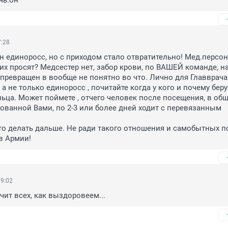
чь.он
7:28
н единоросс, но с приходом стало отвратительно! Мед.персон
 их просят? Медсестер нет, забор крови, по ВАШЕЙ команде, на
превращен в вообще не понятно во что. Лично для Главврача 
 а не только единоросс , почитайте когда у кого и почему беру
льца. Может поймете , отчего человек после посещения, в общ
ованной Вами, по 2-3 или более дней ходит с перевязанным 
 в Армии!
19:02
чит всех, как выздоровеем...