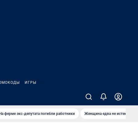
ОМОКОДЫ
ИГРЫ
На ферме экс-депутата погибли работники
Женщина едва не истекла кро