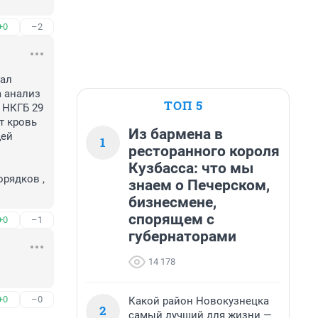
+0
–2
ал 
 анализ 
ТОП 5
НКГБ 29 
т кровь 
Из бармена в
ей 
1
ресторанного короля
Кузбасса: что мы
знаем о Печерском,
бизнесмене,
спорящем с
+0
–1
губернаторами
14 178
+0
–0
Какой район Новокузнецка
2
самый лучший для жизни —