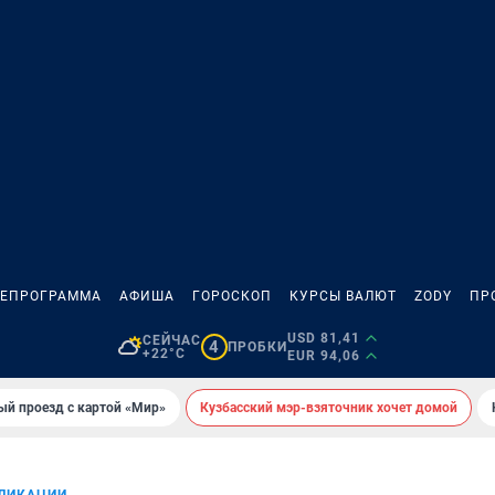
ЛЕПРОГРАММА
АФИША
ГОРОСКОП
КУРСЫ ВАЛЮТ
ZODY
ПР
USD 81,41
СЕЙЧАС
4
ПРОБКИ
+22°C
EUR 94,06
ый проезд с картой «Мир»
Кузбасский мэр-взяточник хочет домой