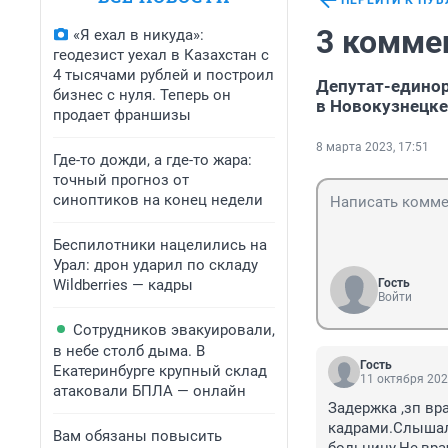
ПЕРЕЙТИ К ПУ
3 комме
«Я ехал в никуда»:
геодезист уехал в Казахстан с
4 тысячами рублей и построил
Депутат-единор
бизнес с нуля. Теперь он
в Новокузнецке
продает франшизы
8 марта 2023, 17:51
Где-то дожди, а где-то жара:
точный прогноз от
синоптиков на конец недели
Беспилотники нацелились на
Урал: дрон ударил по складу
Wildberries — кадры
Гость
Войти
Сотрудников эвакуировали,
в небе столб дыма. В
Гость
Екатеринбурге крупный склад
11 октября 202
атаковали БПЛА — онлайн
Задержка ,зп вр
кадрами.Слышал
Вам обязаны повысить