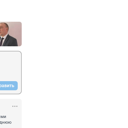
равить
ми 
днюю 