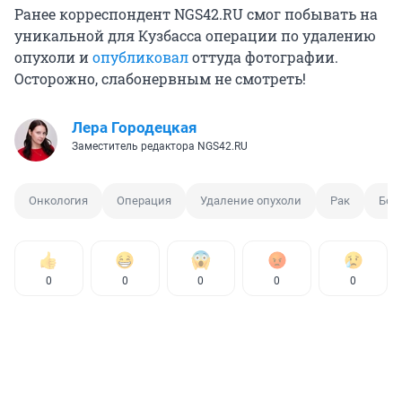
Ранее корреспондент NGS42.RU смог побывать на
уникальной для Кузбасса операции по удалению
опухоли и
опубликовал
оттуда фотографии.
Осторожно, слабонервным не смотреть!
Лера Городецкая
Заместитель редактора NGS42.RU
Онкология
Операция
Удаление опухоли
Рак
Бол
0
0
0
0
0