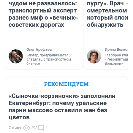
чудом не развалилось:
пургу». Врач — 
транспортный эксперт
смертельном д
разнес миф о «вечных»
который слож
советских дорогах
обнаружить
Олег Арефьев
Ирина Волкова
Блогер, предприниматель,
Главврач клини
владелец в транспортном
«Реабилитация 
бизнесе
Волковой»
РЕКОМЕНДУЕМ
«Сыночки-корзиночки» заполонили
Екатеринбург: почему уральские
парни массово оставили жен без
цветов
7 минут
293
1