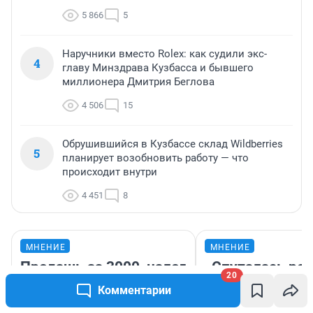
5 866
5
Наручники вместо Rolex: как судили экс-
4
главу Минздрава Кузбасса и бывшего
миллионера Дмитрия Беглова
4 506
15
Обрушившийся в Кузбассе склад Wildberries
5
планирует возобновить работу — что
происходит внутри
4 451
8
МНЕНИЕ
МНЕНИЕ
Продашь за 3000, налог
«Спуталась реч
20
возьмут с 4000. Что
пургу». Врач — 
Комментарии
нам готовит новый
смертельном д