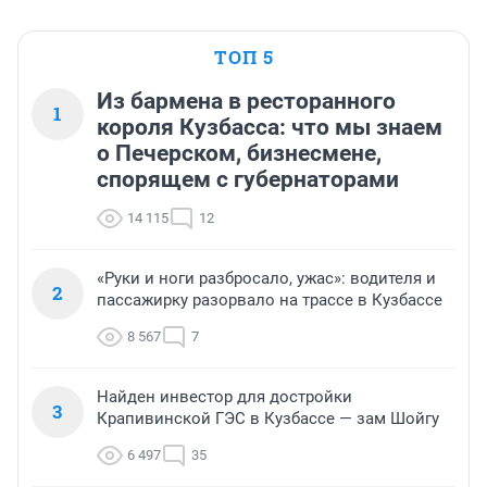
ТОП 5
Из бармена в ресторанного
1
короля Кузбасса: что мы знаем
о Печерском, бизнесмене,
спорящем с губернаторами
14 115
12
«Руки и ноги разбросало, ужас»: водителя и
2
пассажирку разорвало на трассе в Кузбассе
8 567
7
Найден инвестор для достройки
3
Крапивинской ГЭС в Кузбассе — зам Шойгу
6 497
35