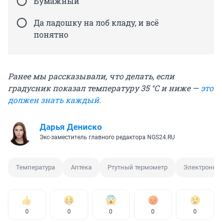
Бумажный
Да ладошку на лоб кладу, и всё
понятно
Ранее мы рассказывали, что делать, если
градусник показал температуру 35 °C и ниже —
это
должен знать каждый
.
Дарья Дениско
Экс-заместитель главного редактора NGS24.RU
Температура
Аптека
Ртутный термометр
Электронны
0
0
0
0
0