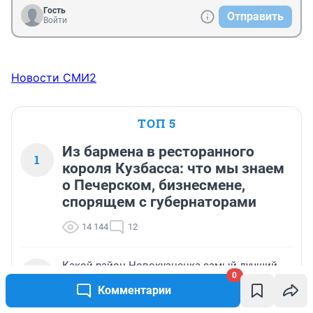
Гость
Отправить
Войти
Новости СМИ2
ТОП 5
Из бармена в ресторанного
1
короля Кузбасса: что мы знаем
о Печерском, бизнесмене,
спорящем с губернаторами
14 144
12
Какой район Новокузнецка самый лучший
2
0
для жизни — опрос
Комментарии
5 945
5