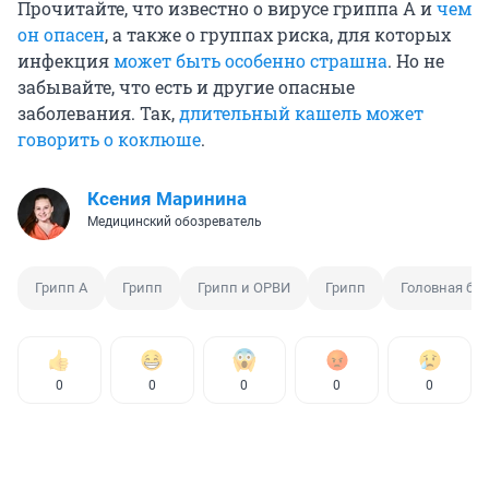
Прочитайте, что известно о вирусе гриппа А и
чем
он опасен
, а также о группах риска, для которых
инфекция
может быть особенно страшна
. Но не
забывайте, что есть и другие опасные
заболевания. Так,
длительный кашель может
говорить о коклюше
.
Ксения Маринина
Медицинский обозреватель
Грипп А
Грипп
Грипп и ОРВИ
Грипп
Головная бо
0
0
0
0
0