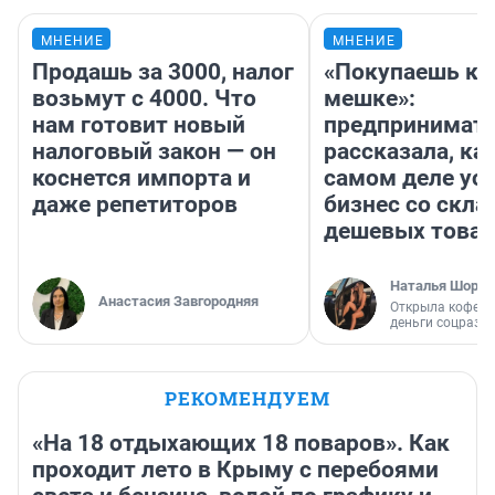
МНЕНИЕ
МНЕНИЕ
Продашь за 3000, налог
«Покупаешь ко
возьмут с 4000. Что
мешке»:
нам готовит новый
предпринимат
налоговый закон — он
рассказала, как
коснется импорта и
самом деле ус
даже репетиторов
бизнес со скл
дешевых това
Наталья Шорох
Анастасия Завгородняя
Открыла кофейн
деньги соцразв
РЕКОМЕНДУЕМ
«На 18 отдыхающих 18 поваров». Как
проходит лето в Крыму с перебоями