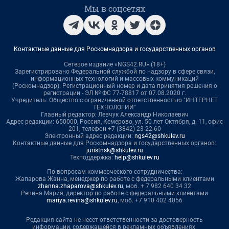
Мы в соцсетях
Контактные данные для Роскомнадзора и государственных органов
Сетевое издание «NGS42.RU» (18+)
Зарегистрировано Федеральной службой по надзору в сфере связи,
информационных технологий и массовых коммуникаций
(Роскомнадзор). Регистрационный номер и дата принятия решения о
регистрации - ЭЛ № ФС 77-78817 от 07.08.2020 г.
Учредитель: Общество с ограниченной ответственностью "ИНТЕРНЕТ
ТЕХНОЛОГИИ"
Главный редактор: Левчук Александр Николаевич
Адрес редакции: 650000, Россия, Кемерово, ул. 50 лет Октября, д. 11, офис
201, телефон +7 (3842) 23-22-60
Электронный адрес редакции:
ngs42@shkulev.ru
Контактные данные для Роскомнадзора и государственных органов:
juristnsk@shkulev.ru
Техподдержка:
help@shkulev.ru
По вопросам коммерческого сотрудничества:
Жапарова Жанна, менеджер по работе с федеральными клиентами
zhanna.zhaparova@shkulev.ru
, моб. + 7 982 640 34 32
Ревина Мария, директор по работе с федеральными клиентами
mariya.revina@shkulev.ru
, моб. +7 910 402 4056
Редакция сайта не несет ответственности за достоверность
информации, содержащейся в рекламных объявлениях.