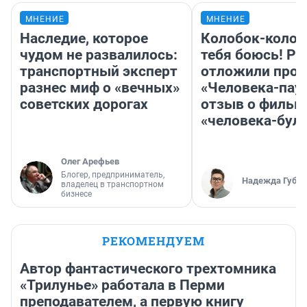
МНЕНИЕ
МНЕНИЕ
Наследие, которое
Колобок-колобо
чудом не развалилось:
тебя боюсь! Ра
транспортный эксперт
отложили прок
разнес миф о «вечных»
«Человека-пау
советских дорогах
отзыв о фильм
«человека-бул
Олег Арефьев
Блогер, предприниматель,
Надежда Губар
владелец в транспортном
бизнесе
РЕКОМЕНДУЕМ
Автор фантастического трехтомника
«Трилунье» работала в Перми
преподавателем, а первую книгу