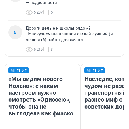
— подробности
6 287
5
Дороги целые и школы рядом?
5
Новокузнечане назвали самый лучший (и
дешевый) район для жизни
5 215
3
МНЕНИЕ
МНЕНИЕ
«Мы видим нового
Наследие, кото
Нолана»: с каким
чудом не разва
настроем нужно
транспортный 
смотреть «Одиссею»,
разнес миф о 
чтобы она не
советских доро
выглядела как фиаско